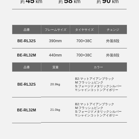
45
58
90
km
km
km
約
約
約
品番
フレームサイズ
タイヤサイズ
チェンジ
BE-RL32S
390mm
700×38C
外装8段
BE-RL32M
440mm
700×38C
外装8段
品番
質量
カラー
B2:マットアイアンブラック
M:フラッシュピンク
BE-RL32S
20.9kg
S:フォージドメタリックシルバー
Y:シャインコットンアイボリー
B2:マットアイアンブラック
M:フラッシュピンク
21.0kg
BE-RL32M
S:フォージドメタリックシルバー
Y:シャインコットンアイボリー