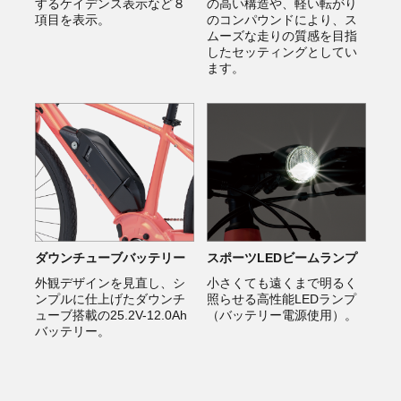
するケイデンス表示など８
の高い構造や、軽い転がり
項目を表示。
のコンパウンドにより、ス
ムーズな走りの質感を目指
したセッティングとしてい
ます。
ダウンチューブバッテリー
スポーツLEDビームランプ
外観デザインを見直し、シ
小さくても遠くまで明るく
ンプルに仕上げたダウンチ
照らせる高性能LEDランプ
ューブ搭載の25.2V-12.0Ah
（バッテリー電源使用）。
バッテリー。