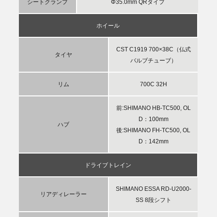
シートクランプ
Φ35.0mm QRタイプ
ホイール
CST C1919 700×38C（仏式
タイヤ
バルブチューブ）
リム
700C 32H
前:SHIMANO HB-TC500, OL
D：100mm
ハブ
後:SHIMANO FH-TC500, OL
D：142mm
ドライブトレイン
SHIMANO ESSA RD-U2000-
リアディレーラー
SS 8段シフト