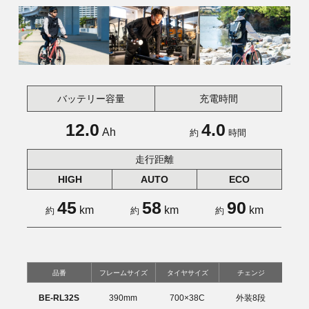
バッテリー容量
充電時間
12.0
4.0
Ah
約
時間
走行距離
HIGH
AUTO
ECO
45
58
90
km
km
km
約
約
約
品番
フレームサイズ
タイヤサイズ
チェンジ
BE-RL32S
390mm
700×38C
外装8段