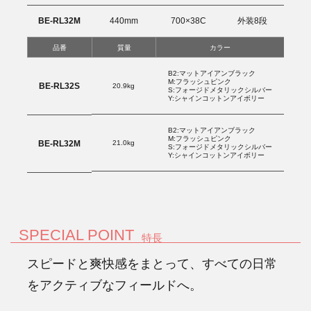
BE-RL32M
440mm
700×38C
外装8段
品番
質量
カラー
B2:マットアイアンブラック
M:フラッシュピンク
BE-RL32S
20.9kg
S:フォージドメタリックシルバー
Y:シャインコットンアイボリー
B2:マットアイアンブラック
M:フラッシュピンク
21.0kg
BE-RL32M
S:フォージドメタリックシルバー
Y:シャインコットンアイボリー
SPECIAL POINT
特長
スピードと爽快感をまとって、すべての日常
をアクティブなフィールドへ。