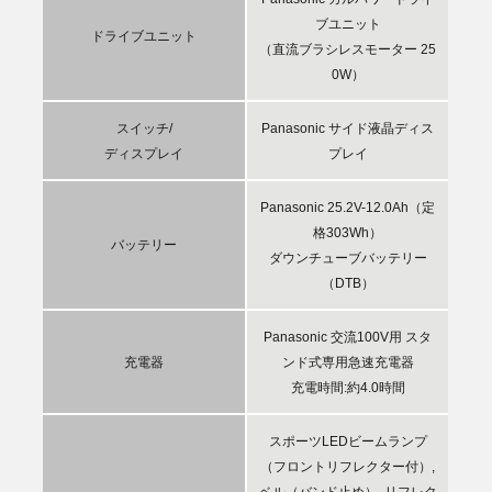
ブユニット
ドライブユニット
（直流ブラシレスモーター 25
0W）
スイッチ/
Panasonic サイド液晶ディス
ディスプレイ
プレイ
Panasonic 25.2V-12.0Ah（定
格303Wh）
バッテリー
ダウンチューブバッテリー
（DTB）
Panasonic 交流100V用 スタ
充電器
ンド式専用急速充電器
充電時間:約4.0時間
スポーツLEDビームランプ
（フロントリフレクター付）,
ベル（バンド止め）, リフレク