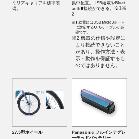
ミリアキャリアを標準装
集中配置。USB給電やBluet
■
※1※
備。
ooth
接続ができる。
2
※1 給電にはUSB MicroBポート
に対応するOTGケーブルが必
要です。
※2 機器の仕様や設定に
より接続できないこと
があり、操作方法・表
示・動作を保証するも
のではありません。
27.5型ホイール
Panasonic フルインテグレ
ーテッド
バッテリー