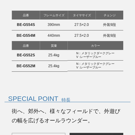
品番
フレームサイズ
タイヤサイズ
チェンジ
BE-GS54S
390mm
27.5×2.0
外装9段
BE-GS54M
440mm
27.5×2.0
外装9段
品番
質量
カラー
N：メタリックダークグレー
BE-GS52S
25.4kg
V :レーザーブルー
N：メタリックダークグレー
BE-GS52M
25.4kg
V :レーザーブルー
SPECIAL POINT
特長
街へ、郊外へ、様々なフィールドで、外遊び
の幅を広げるオールラウンダー。