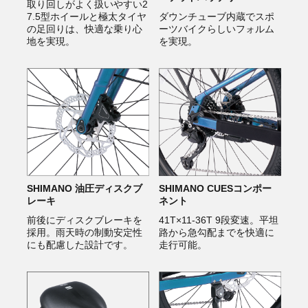
取り回しがよく扱いやすい2
7.5型ホイールと極太タイヤ
ダウンチューブ内蔵でスポ
の足回りは、快適な乗り心
ーツバイクらしいフォルム
地を実現。
を実現。
SHIMANO 油圧ディスクブ
SHIMANO CUESコンポー
レーキ
ネント
前後にディスクブレーキを
41T×11-36T 9段変速。平坦
採用。雨天時の制動安定性
路から急勾配までを快適に
にも配慮した設計です。
走行可能。