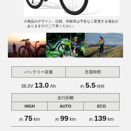
※商品のデザイン、仕様、外観等は予告なく変更する場合が
ありますのでご了承ください。
バッテリー容量
充電時間
13.0
5.5
36.0V
Ah
約
時間
走行距離
HIGH
AUTO
ECO
75
99
139
km
km
km
約
約
約