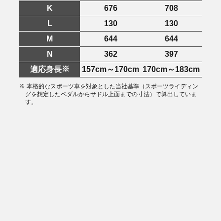
K
676
708
L
130
130
M
644
644
N
362
397
※
適応身長
157cm～170cm
170cm～183cm
※ 本格的なスポーツ車を対象とした当社基準（スポーツライディン
グを想定したペダルからサドル上面までの寸法）で算出していま
す。