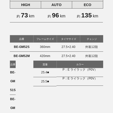
HIGH
AUTO
ECO
73
96
135
km
km
km
約
約
約
品番
フレームサイズ
タイヤサイズ
チェンジ
BE-GM52S
360mm
27.5×2.40
外装12段
BE-GM52M
420mm
27.5×2.40
外装12段
品番
質量
カラー
P：E ライラック（P0V）
BE-
25.4■
P：E ライラック（P0V）
GM
25.5■
51S
BE-
GM