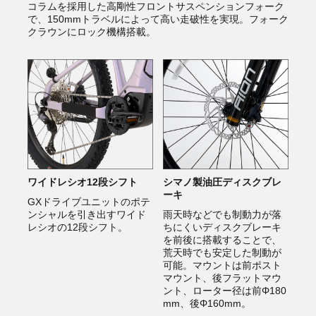
コラムを採用した高剛性フロントサスペンションフォーク
で、150mmトラベルによって高い走破性を実現。フォーク
クラウンにロック機構搭載。
ワイドレシオ12段シフト
シマノ製油圧ディスクブレ
ーキ
GXドライブユニットのポテ
ンシャルを引き出すワイド
雨天時などでも制動力が落
レシオの12段シフト。
ちにくいディスクブレーキ
を前後に搭載することで、
荒天時でも安定した制動が
可能。マウントは前ポスト
マウント、後フラットマウ
ント、ローター径は前Φ180
mm、後Φ160mm。