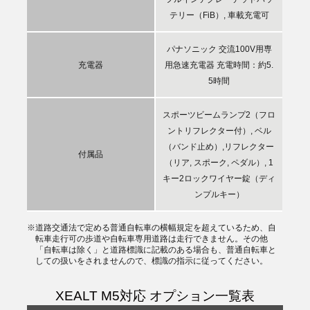
テリー（FiB）, 車載充電可
パナソニック 交流100V用専
充電器
用急速充電器 充電時間：約5.
5時間
スポーツビームランプ2（フロ
ントリフレクター付）, ベル
（バンド止め）,リフレクター
付属品
（リア, スポーク, ペダル）, 1
キー2ロックワイヤー錠（ディ
ンプルキー）
※道路交通法で定める普通自転車の横幅規定を超えているため、自
転車走行可の歩道や自転車専用道路は走行できません。その他
「自転車は除く」と道路標識に記載のある場合も、普通自転車と
しての扱いをされませんので、標識の指示に従ってください。
XEALT M5対応 オプション一覧表