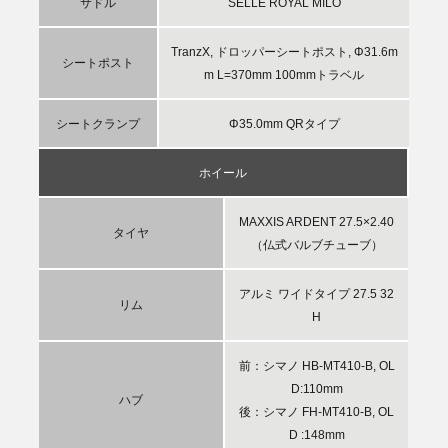
サドル
SELLE ROYAL MILO
TranzX, ドロッパーシートポスト, Φ31.6m
シートポスト
m L=370mm 100mmトラベル
シートクランプ
Φ35.0mm QRタイプ
ホイール
MAXXIS ARDENT 27.5×2.40
タイヤ
（仏式バルブチューブ）
アルミ ワイドタイプ 27.5 32
リム
H
前：シマノ HB-MT410-B, OL
D:110mm
ハブ
後：シマノ FH-MT410-B, OL
D :148mm