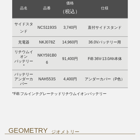
価格
品名
品番
仕様
（税込）
サイドスタ
NCS1193S
3,740円
直付サイドスタンド
ンド
充電器
NKJ078Z
14,960円
36.0Vバッテリー用
リチウムイ
NKY591B0
オン
91,400円
FiB 36V-13.0Ah本体
バッテリー
6
*
バッテリー
アンダーカ
NAH553S
4,400円
アンダーカバー（P色）
バー
*FiB:フルインテグレーテッドリチウムイオンバッテリー
GEOMETRY
ジオメトリー