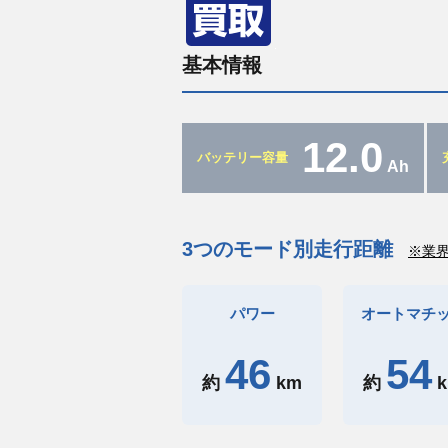
基本情報
12.0
バッテリー容量
Ah
3つのモード別走行距離
※業
パワー
オートマチ
46
54
約
km
約