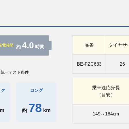
4.0
品番
タイヤサ
充電時間
約
時間
BE-FZC633
26
界統一テスト条件
乗車
適応身長
ック
ロング
（目安）
78
km
約
km
149～184cm