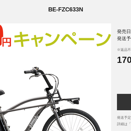
BE-FZC633N
発売日
発送予
※返品不
17
発送予定
詳細は「