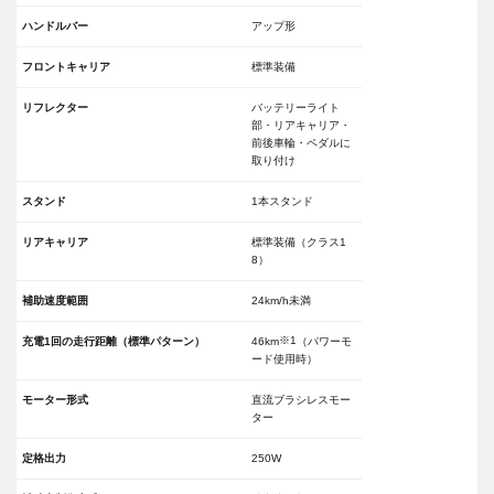
ハンドルバー
アップ形
フロントキャリア
標準装備
リフレクター
バッテリーライト
部・リアキャリア・
前後車輪・ペダルに
取り付け
スタンド
1本スタンド
リアキャリア
標準装備（クラス1
8）
補助速度範囲
24km/h未満
※1
充電1回の走行距離（標準パターン）
46km
（パワーモ
ード使用時）
モーター形式
直流ブラシレスモー
ター
定格出力
250W