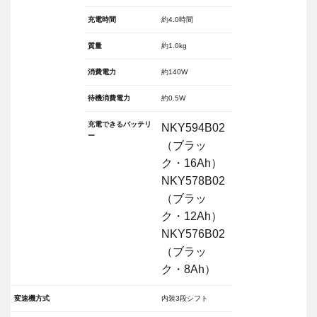
充電時間
約4.0時間
質量
約1.0kg
消費電力
約140W
待機消費電力
約0.5W
充電できるバッテリ
NKY594B02
ー
（ブラッ
ク・16Ah）
NKY578B02
（ブラッ
ク・12Ah）
NKY576B02
（ブラッ
ク・8Ah）
変速機方式
内装3段シフト