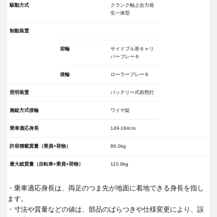
駆動方式
クランク軸上合力発
生一体型
制動装置
前輪
サイドプル形キャリ
パーブレーキ
後輪
ローラーブレーキ
照明装置
バッテリー式前照灯
施錠方式後輪
ワイヤ錠
乗車適応身長
149-184cm
許容積載質量（乗員+荷物）
86.0kg
最大総質量（自転車+乗員+荷物）
110.8kg
・乗車適応身長は、両足のつま先が地面に着地できる身長を指し
ます。
・寸法や質量などの値は、部品のばらつきや仕様変更により、誤