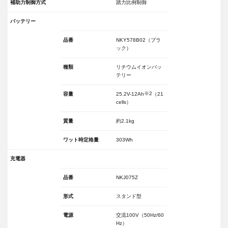
補助力制御方式
踏力比例制御
バッテリー
品番
NKY578B02（ブラ
ック）
種類
リチウムイオンバッ
テリー
※2
容量
25.2V-12Ah
（21
cells）
質量
約2.1kg
ワット時定格量
303Wh
充電器
品番
NKJ075Z
形式
スタンド型
電源
交流100V（50Hz/60
Hz）