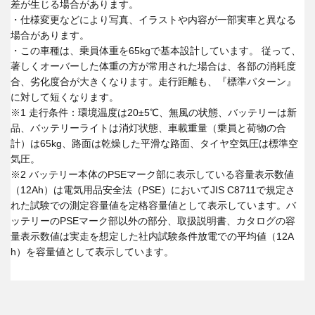
差が生じる場合があります。
・仕様変更などにより写真、イラストや内容が一部実車と異なる
場合があります。
・この車種は、乗員体重を65kgで基本設計しています。 従って、
著しくオーバーした体重の方が常用された場合は、各部の消耗度
合、劣化度合が大きくなります。走行距離も、『標準パターン』
に対して短くなります。
※1 走行条件：環境温度は20±5℃、無風の状態、バッテリーは新
品、バッテリーライトは消灯状態、車載重量（乗員と荷物の合
計）は65kg、路面は乾燥した平滑な路面、タイヤ空気圧は標準空
気圧。
※2 バッテリー本体のPSEマーク部に表示している容量表示数値
（12Ah）は電気用品安全法（PSE）においてJIS C8711で規定さ
れた試験での測定容量値を定格容量値として表示しています。バ
ッテリーのPSEマーク部以外の部分、取扱説明書、カタログの容
量表示数値は実走を想定した社内試験条件放電での平均値（12A
h）を容量値として表示しています。