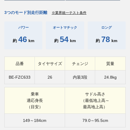
3つのモード別走行距離
※業界統一テスト条件
パワー
オートマチック
ロング
46
54
78
約
km
約
km
約
km
品番
タイヤサイズ
チェンジ
質量
BE-FZC633
26
内装3段
24.8kg
乗車
サドル高さ
適応身長
（最低地上高～
（目安）
最高地上高）
149～184cm
79.0～95.5cm