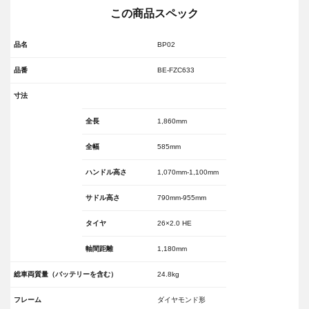
この商品スペック
品名
BP02
品番
BE-FZC633
寸法
全長
1,860mm
全幅
585mm
ハンドル高さ
1,070mm-1,100mm
サドル高さ
790mm-955mm
タイヤ
26×2.0 HE
軸間距離
1,180mm
総車両質量（バッテリーを含む）
24.8kg
フレーム
ダイヤモンド形