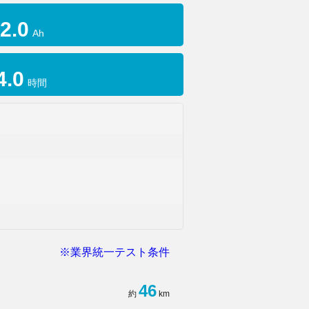
2.0
Ah
4.0
時間
※業界統一テスト条件
46
約
km