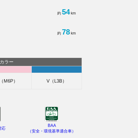
54
約
km
78
約
km
カラー
（M6P）
V（L3B）
BAA
対応
（安全・環境基準適合車）