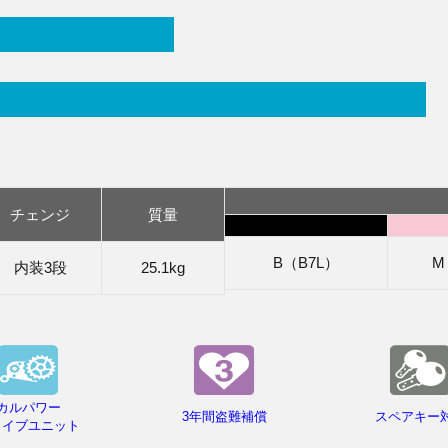
チェンジ
質量
B（B7L）
M
内装3段
25.1kg
カルパワー
3年間盗難補償
スペアキー
ライブユニット