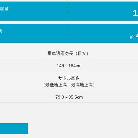
容量
1
間
約
乗車適応身長（目安）
149～184cm
サドル高さ
（最低地上高～最高地上高）
79.0～95.5cm