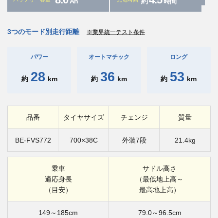
Ah
約
時間
3つのモード別走行距離
※業界統一テスト条件
パワー
オートマチック
ロング
28
36
53
約
km
約
km
約
km
品番
タイヤサイズ
チェンジ
質量
BE-FVS772
700×38C
外装7段
21.4kg
乗車
サドル高さ
適応身長
（最低地上高～
（目安）
最高地上高）
149～185cm
79.0～96.5cm