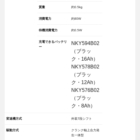
質量
約0.5kg
消費電力
約80W
待機消費電力
約0.5W
充電できるバッテリ
NKY594B02
ー
（ブラッ
ク・16Ah）
NKY578B02
（ブラッ
ク・12Ah）
NKY576B02
（ブラッ
ク・8Ah）
変速機方式
外装7段シフト
駆動方式
クランク軸上合力発
生一体型