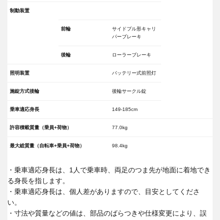
制動装置
前輪
サイドプル形キャリ
パーブレーキ
後輪
ローラーブレーキ
照明装置
バッテリー式前照灯
施錠方式後輪
後輪サークル錠
乗車適応身長
149-185cm
許容積載質量（乗員+荷物）
77.0kg
最大総質量（自転車+乗員+荷物）
98.4kg
・乗車適応身長は、1人で乗車時、両足のつま先が地面に着地でき
る身長を指します。
・乗車適応身長は、個人差がありますので、目安としてくださ
い。
・寸法や質量などの値は、部品のばらつきや仕様変更により、誤