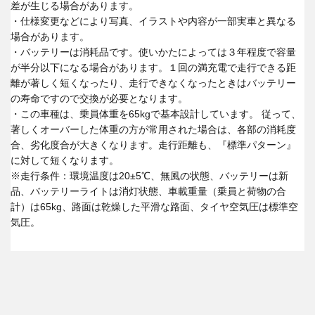
差が生じる場合があります。
・仕様変更などにより写真、イラストや内容が一部実車と異なる
場合があります。
・バッテリーは消耗品です。使いかたによっては３年程度で容量
が半分以下になる場合があります。１回の満充電で走行できる距
離が著しく短くなったり、走行できなくなったときはバッテリー
の寿命ですので交換が必要となります。
・この車種は、乗員体重を65kgで基本設計しています。 従って、
著しくオーバーした体重の方が常用された場合は、各部の消耗度
合、劣化度合が大きくなります。走行距離も、『標準パターン』
に対して短くなります。
※走行条件：環境温度は20±5℃、無風の状態、バッテリーは新
品、バッテリーライトは消灯状態、車載重量（乗員と荷物の合
計）は65kg、路面は乾燥した平滑な路面、タイヤ空気圧は標準空
気圧。