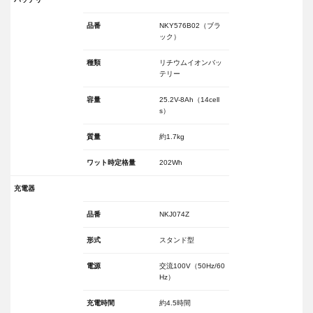
品番
NKY576B02（ブラ
ック）
種類
リチウムイオンバッ
テリー
容量
25.2V-8Ah（14cell
s）
質量
約1.7kg
ワット時定格量
202Wh
充電器
品番
NKJ074Z
形式
スタンド型
電源
交流100V（50Hz/60
Hz）
充電時間
約4.5時間