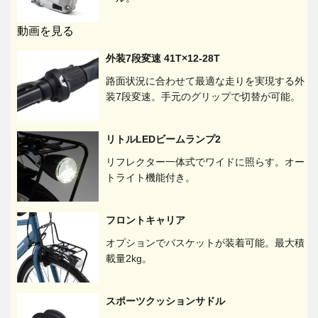
動画を見る
外装7段変速 41T×12-28T
路面状況に合わせて最適な走りを実現する外
装7段変速。手元のグリップで切替が可能。
リトルLEDビームランプ2
リフレクター一体式でワイドに照らす。オー
トライト機能付き。
フロントキャリア
オプションでバスケットが装着可能。最大積
載量2kg。
スポーツクッションサドル