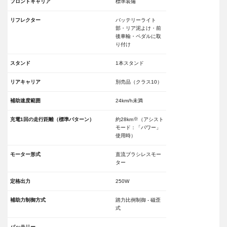
フロントキャリア
標準装備
リフレクター
バッテリーライト
部・リア泥よけ・前
後車輸・ペダルに取
り付け
スタンド
1本スタンド
リアキャリア
別売品（クラス10）
補助速度範囲
24km/h未満
※
充電1回の走行距離（標準パターン）
約28km
（アシスト
モード：「パワー」
使用時）
モーター形式
直流ブラシレスモー
ター
定格出力
250W
補助力制御方式
踏力比例制御 - 磁歪
式
バッテリー