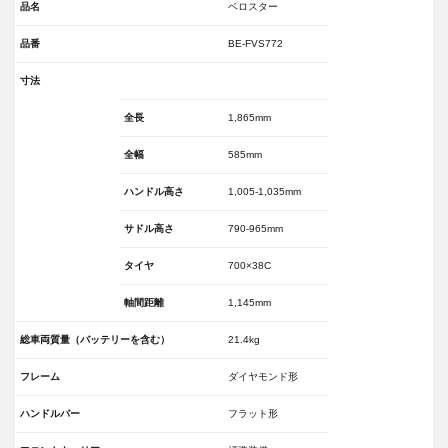
品名
ベロスター
品番
BE-FVS772
寸法
全長
1,865mm
全幅
585mm
ハンドル高さ
1,005-1,035mm
サドル高さ
790-965mm
タイヤ
700×38C
軸間距離
1,145mm
総車両質量（バッテリーを含む）
21.4kg
フレーム
ダイヤモンド形
ハンドルバー
フラット形