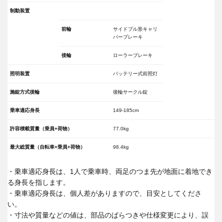
制動装置
前輪
サイドプル形キャリ
パーブレーキ
後輪
ローラーブレーキ
照明装置
バッテリー式前照灯
施錠方式後輪
後輪サークル錠
乗車適応身長
149-185cm
許容積載質量（乗員+荷物）
77.0kg
最大総質量（自転車+乗員+荷物）
98.4kg
・乗車適応身長は、1人で乗車時、両足のつま先が地面に着地でき
る身長を指します。
・乗車適応身長は、個人差がありますので、目安としてくださ
い。
・寸法や質量などの値は、部品のばらつきや仕様変更により、誤