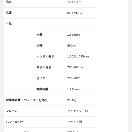
品名
ベロスター
品番
BE-FVS772
寸法
全長
1,865mm
全幅
585mm
ハンドル高さ
1,005-1,035mm
サドル高さ
790-965mm
タイヤ
700×38C
軸間距離
1,145mm
総車両質量（バッテリーを含む）
21.4kg
フレーム
ダイヤモンド形
ハンドルバー
フラット形