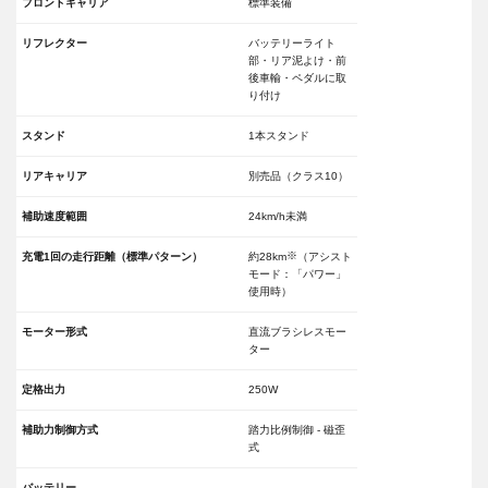
フロントキャリア
標準装備
リフレクター
バッテリーライト
部・リア泥よけ・前
後車輸・ペダルに取
り付け
スタンド
1本スタンド
リアキャリア
別売品（クラス10）
補助速度範囲
24km/h未満
※
充電1回の走行距離（標準パターン）
約28km
（アシスト
モード：「パワー」
使用時）
モーター形式
直流ブラシレスモー
ター
定格出力
250W
補助力制御方式
踏力比例制御 - 磁歪
式
バッテリー