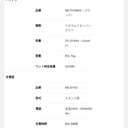
品番
NKY576B02（ブラ
ック）
種類
リチウムイオンバッ
テリー
容量
25.2V-8Ah（14cell
s）
質量
約1.7kg
ワット時定格量
202Wh
充電器
品番
NKJ074Z
形式
スタンド型
電源
交流100V（50Hz/60
Hz）
充電時間
約4.5時間