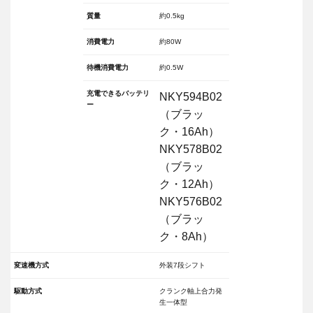
質量
約0.5kg
消費電力
約80W
待機消費電力
約0.5W
充電できるバッテリ
NKY594B02
ー
（ブラッ
ク・16Ah）
NKY578B02
（ブラッ
ク・12Ah）
NKY576B02
（ブラッ
ク・8Ah）
変速機方式
外装7段シフト
駆動方式
クランク軸上合力発
生一体型