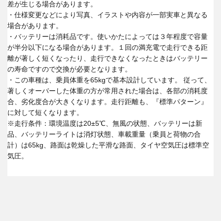
差が生じる場合があります。
・仕様変更などにより写真、イラストや内容が一部実車と異なる
場合があります。
・バッテリーは消耗品です。使いかたによっては３年程度で容量
が半分以下になる場合があります。１回の満充電で走行できる距
離が著しく短くなったり、走行できなくなったときはバッテリー
の寿命ですので交換が必要となります。
・この車種は、乗員体重を65kgで基本設計しています。 従って、
著しくオーバーした体重の方が常用された場合は、各部の消耗度
合、劣化度合が大きくなります。走行距離も、『標準パターン』
に対して短くなります。
※走行条件：環境温度は20±5℃、無風の状態、バッテリーは新
品、バッテリーライトは消灯状態、車載重量（乗員と荷物の合
計）は65kg、路面は乾燥した平滑な路面、タイヤ空気圧は標準空
気圧。