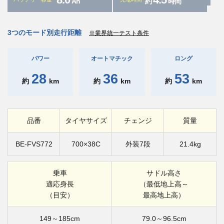
Ah
約
時間
3つのモード別走行距離
※業界統一テスト条件
パワー
オートマチック
ロング
28
36
53
約
km
約
km
約
km
品番
タイヤサイズ
チェンジ
質量
BE-FVS772
700×38C
外装7段
21.4kg
乗車
サドル高さ
適応身長
（最低地上高～
（目安）
最高地上高）
149～185cm
79.0～96.5cm