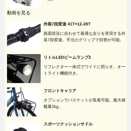
動画を見る
外装7段変速 41T×12-28T
路面状況に合わせて最適な走りを実現する外
装7段変速。手元のグリップで切替が可能。
リトルLEDビームランプ2
リフレクター一体式でワイドに照らす。オー
トライト機能付き。
フロントキャリア
オプションでバスケットが装着可能。最大積
載量2kg。
スポーツクッションサドル