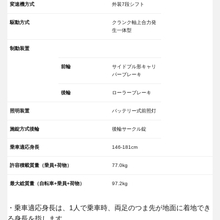
変速機方式
外装7段シフト
駆動方式
クランク軸上合力発
生一体型
制動装置
前輪
サイドプル形キャリ
パーブレーキ
後輪
ローラーブレーキ
照明装置
バッテリー式前照灯
施錠方式後輪
後輪サークル錠
乗車適応身長
146-181cm
許容積載質量（乗員+荷物）
77.0kg
最大総質量（自転車+乗員+荷物）
97.2kg
・乗車適応身長は、1人で乗車時、両足のつま先が地面に着地でき
る身長を指します。