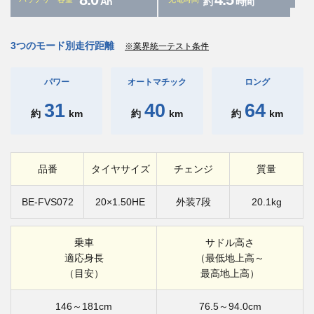
Ah
約
時間
3つのモード別走行距離
※業界統一テスト条件
パワー
オートマチック
ロング
31
40
64
約
km
約
km
約
km
品番
タイヤサイズ
チェンジ
質量
BE-FVS072
20×1.50HE
外装7段
20.1kg
乗車
サドル高さ
適応身長
（最低地上高～
（目安）
最高地上高）
146～181cm
76.5～94.0cm