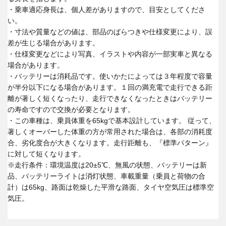
・乗車適応身長は、個人差がありますので、目安としてくださ
い。
・寸法や質量などの値は、部品のばらつきや仕様変更により、誤
差が生じる場合があります。
・仕様変更などにより写真、イラストや内容が一部実車と異なる
場合があります。
・バッテリーは消耗品です。使いかたによっては３年程度で容量
が半分以下になる場合があります。１回の満充電で走行できる距
離が著しく短くなったり、走行できなくなったときはバッテリー
の寿命ですので交換が必要となります。
・この車種は、乗員体重を65kgで基本設計しています。 従って、
著しくオーバーした体重の方が常用された場合は、各部の消耗度
合、劣化度合が大きくなります。走行距離も、『標準パターン』
に対して短くなります。
※走行条件：環境温度は20±5℃、無風の状態、バッテリーは新
品、バッテリーライトは消灯状態、車載重量（乗員と荷物の合
計）は65kg、路面は乾燥した平滑な路面、タイヤ空気圧は標準空
気圧。