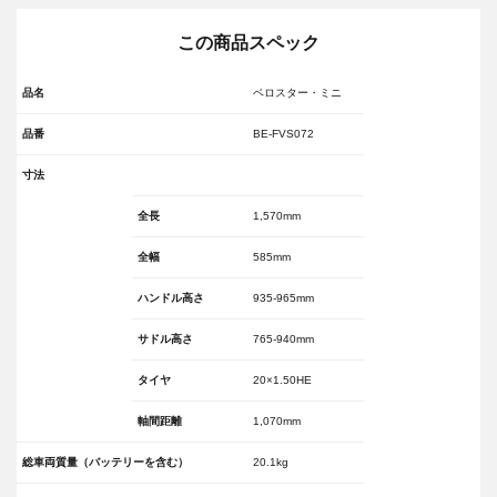
この商品スペック
品名
ベロスター・ミニ
品番
BE-FVS072
寸法
全長
1,570mm
全幅
585mm
ハンドル高さ
935-965mm
サドル高さ
765-940mm
タイヤ
20×1.50HE
軸間距離
1,070mm
総車両質量（バッテリーを含む）
20.1kg