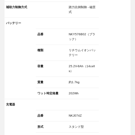
補助力制御方式
踏力比例制御 - 磁歪
式
バッテリー
品番
NKY576B02（ブラ
ック）
種類
リチウムイオンバッ
テリー
容量
25.2V-8Ah（14cell
s）
質量
約1.7kg
ワット時定格量
202Wh
充電器
品番
NKJ074Z
形式
スタンド型