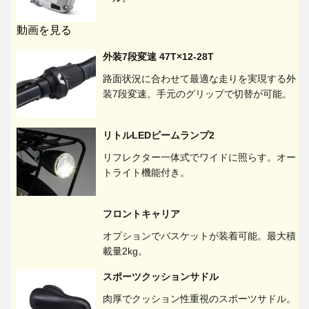
動画を見る
外装7段変速 47T×12-28T
路面状況に合わせて最適な走りを実現する外
装7段変速。手元のグリップで切替が可能。
リトルLEDビームランプ2
リフレクター一体式でワイドに照らす。オー
トライト機能付き。
フロントキャリア
オプションでバスケットが装着可能。最大積
載量2kg。
スポーツクッションサドル
肉厚でクッション性重視のスポーツサドル。