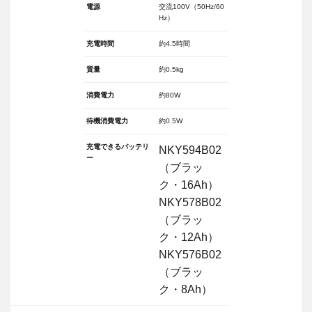
電源
交流100V（50Hz/60
Hz）
充電時間
約4.5時間
質量
約0.5kg
消費電力
約80W
待機消費電力
約0.5W
充電できるバッテリ
NKY594B02
ー
（ブラッ
ク・16Ah）
NKY578B02
（ブラッ
ク・12Ah）
NKY576B02
（ブラッ
ク・8Ah）