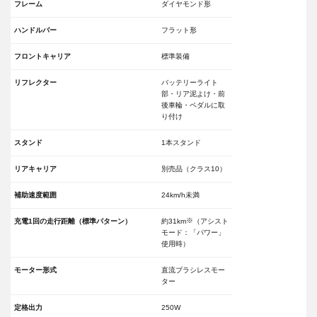
フレーム
ダイヤモンド形
ハンドルバー
フラット形
フロントキャリア
標準装備
リフレクター
バッテリーライト
部・リア泥よけ・前
後車輪・ペダルに取
り付け
スタンド
1本スタンド
リアキャリア
別売品（クラス10）
補助速度範囲
24km/h未満
※
充電1回の走行距離（標準パターン）
約31km
（アシスト
モード：「パワー」
使用時）
モーター形式
直流ブラシレスモー
ター
定格出力
250W