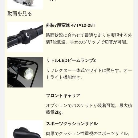
動画を見る
外装7段変速 47T×12-28T
路面状況に合わせて最適な走りを実現する外
装7段変速。手元のグリップで切替が可能。
リトルLEDビームランプ2
リフレクター一体式でワイドに照らす。オー
トライト機能付き。
フロントキャリア
オプションでバスケットが装着可能。最大積
載量2kg。
スポーツクッションサドル
肉厚でクッション性重視のスポーツサドル。