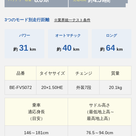
Ah
約
時間
3つのモード別走行距離
※業界統一テスト条件
パワー
オートマチック
ロング
31
40
64
約
km
約
km
約
km
品番
タイヤサイズ
チェンジ
質量
BE-FVS072
20×1.50HE
外装7段
20.1kg
乗車
サドル高さ
適応身長
（最低地上高～
（目安）
最高地上高）
146～181cm
76.5～94.0cm