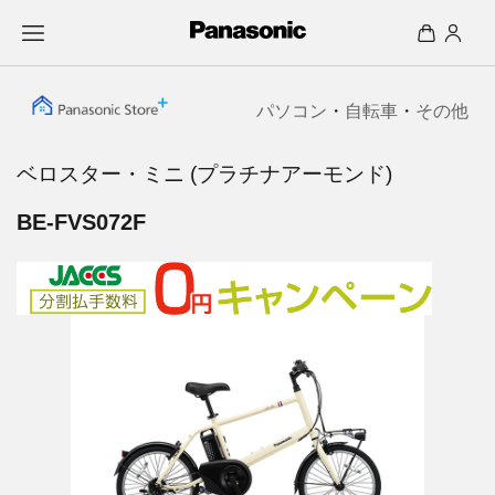
パソコン
・
自転車
・
その他
ベロスター・ミニ (プラチナアーモンド)
BE-FVS072F