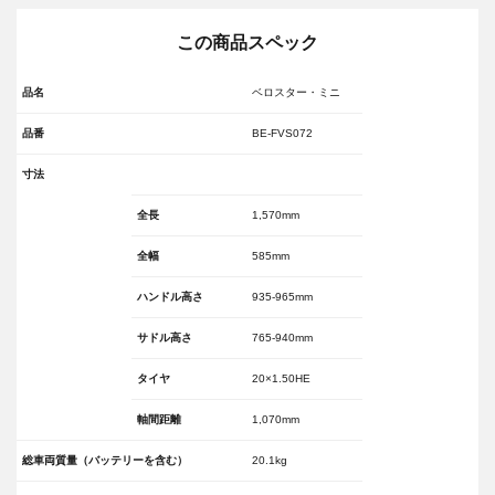
この商品スペック
品名
ベロスター・ミニ
品番
BE-FVS072
寸法
全長
1,570mm
全幅
585mm
ハンドル高さ
935-965mm
サドル高さ
765-940mm
タイヤ
20×1.50HE
軸間距離
1,070mm
総車両質量（バッテリーを含む）
20.1kg