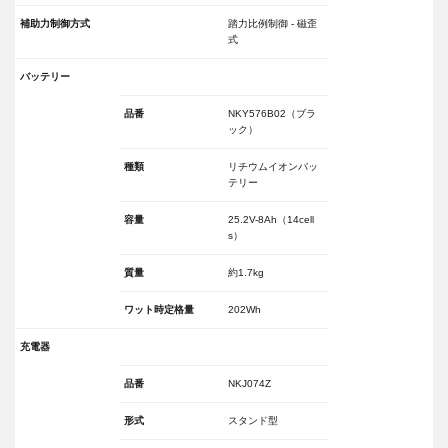
補助力制御方式
踏力比例制御 - 磁歪
式
バッテリー
品番
NKY576B02（ブラ
ック）
種類
リチウムイオンバッ
テリー
容量
25.2V-8Ah（14cell
s）
質量
約1.7kg
ワット時定格量
202Wh
充電器
品番
NKJ074Z
形式
スタンド型