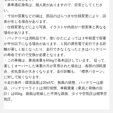
・乗車適応身長は、個人差がありますので、目安としてくださ
い。
・寸法や質量などの値は、部品のばらつきや仕様変更により、誤
差が生じる場合があります。
・仕様変更などにより写真、イラストや内容が一部実車と異なる
場合があります。
・バッテリーは消耗品です。使いかたによっては３年程度で容量
が半分以下になる場合があります。１回の満充電で走行できる距
離が著しく短くなったり、走行できなくなったときはバッテリー
の寿命ですので交換が必要となります。
・この車種は、乗員体重を65kgで基本設計しています。 従って、
著しくオーバーした体重の方が常用された場合は、各部の消耗度
合、劣化度合が大きくなります。走行距離も、『標準パターン』
に対して短くなります。
※走行条件：環境温度は20±5℃、無風の状態、バッテリーは新
品、バッテリーライトは消灯状態、車載重量（乗員と荷物の合
計）は65kg、路面は乾燥した平滑な路面、タイヤ空気圧は標準空
気圧。