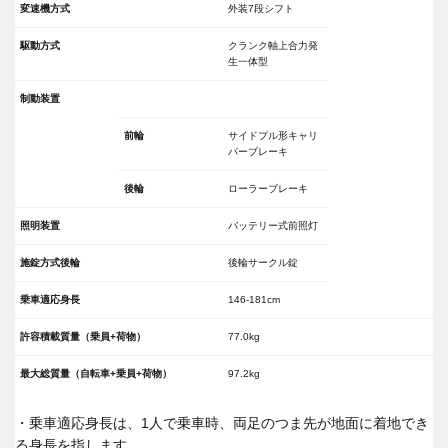
変速機方式
外装7段シフト
駆動方式
クランク軸上合力発
生一体型
制動装置
前輪
サイドプル形キャリ
パーブレーキ
後輪
ローラーブレーキ
照明装置
バッテリー式前照灯
施錠方式後輪
後輪サークル錠
乗車適応身長
146-181cm
許容積載質量（乗員+荷物）
77.0kg
最大総質量（自転車+乗員+荷物）
97.2kg
・乗車適応身長は、1人で乗車時、両足のつま先が地面に着地でき
る身長を指します。