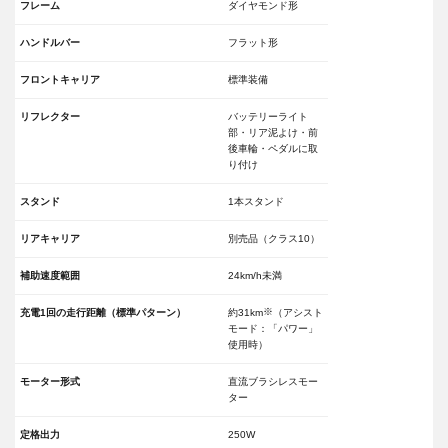
フレーム
ダイヤモンド形
ハンドルバー
フラット形
フロントキャリア
標準装備
リフレクター
バッテリーライト
部・リア泥よけ・前
後車輪・ペダルに取
り付け
スタンド
1本スタンド
リアキャリア
別売品（クラス10）
補助速度範囲
24km/h未満
※
充電1回の走行距離（標準パターン）
約31km
（アシスト
モード：「パワー」
使用時）
モーター形式
直流ブラシレスモー
ター
定格出力
250W