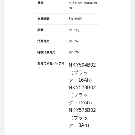
電源
交流100V（50Hz/60
Hz）
充電時間
約4.5時間
質量
約0.5kg
消費電力
約80W
待機消費電力
約0.5W
充電できるバッテリ
NKY594B02
ー
（ブラッ
ク・16Ah）
NKY578B02
（ブラッ
ク・12Ah）
NKY576B02
（ブラッ
ク・8Ah）