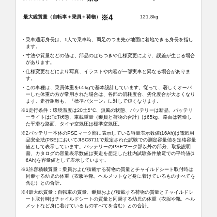
※4
最大総質量（自転車＋乗員＋荷物）
121.8kg
・乗車適応身長は、1人で乗車時、両足のつま先が地面に着地できる身長を指し
ます。
・寸法や質量などの値は、部品のばらつきや仕様変更により、誤差が生じる場合
があります。
・仕様変更などにより写真、イラストや内容が一部実車と異なる場合がありま
す。
・この車種は、乗員体重を65kgで基本設計しています。従って、著しくオーバ
ーした体重の方が常用された場合は、各部の消耗度合、劣化度合が大きくなり
ます。走行距離も、『標準パターン』に対して短くなります。
※1走行条件：環境温度は20土5°C、無風の状態、バッテリーは新品、バッテリ
ーライトは消灯状態、車載重量（乗員と荷物の合計）は65kg、路面は乾燥し
た平滑な路面、タイヤ空気圧は標準空気圧。
※2バッテリー本体のPSEマーク部に表示している容量表示数値(16Ah)は電気用
品安全法(PSE)においてJISC8711で規定された試験での測定容量値を定格容量
値として表示しています。バッテリーのPSEマーク部以外の部分、取扱説明
書、カタログの容量表示数値は実走を想定した社内試験条件放電での平均値(1
6Ah)を容量値として表示しています。
※3許容積載質量：乗員および積載する荷物の質量とチャイルドシート取付時は
同乗する幼児の体重（衣服や靴、ヘルメットなど身に着けているものすべてを
含む）との合計。
※4最大総質量：自転車の質量、乗員および積載する荷物の質量とチャイルドシ
ート取付時はチャイルドシートの質量と同乗する幼児の体重（衣服や靴、ヘル
メットなど身に着けているものすべてを含む）との合計。