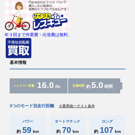
年３回まで作業費・出張費は無料。
基本情報
16.0
5.0
バッテリー容量
Ah
充電時間
約
時間
3つのモード別走行距離
※業界統一テスト条件
パワー
オートマチック
ロング
59
70
107
約
km
約
km
約
km