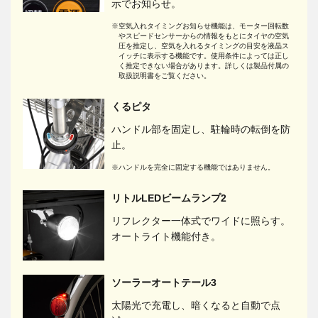
示でお知らせ。
※空気入れタイミングお知らせ機能は、モーター回転数
やスピードセンサーからの情報をもとにタイヤの空気
圧を推定し、空気を入れるタイミングの目安を液晶ス
イッチに表示する機能です。使用条件によっては正し
く推定できない場合があります。詳しくは製品付属の
取扱説明書をご覧ください。
くるピタ
ハンドル部を固定し、駐輪時の転倒を防
止。
※ハンドルを完全に固定する機能ではありません。
リトルLEDビームランプ2
リフレクター一体式でワイドに照らす。
オートライト機能付き。
ソーラーオートテール3
太陽光で充電し、暗くなると自動で点