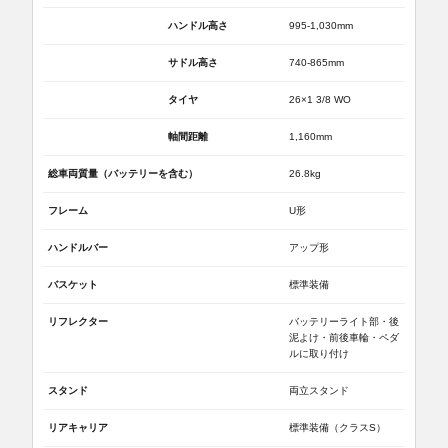
ハンドル高さ
995-1,030mm
サドル高さ
740-865mm
タイヤ
26×1 3/8 WO
軸間距離
1,160mm
総車両質量（バッテリーを含む）
26.8kg
フレーム
U形
ハンドルバー
アップ形
バスケット
標準装備
リフレクター
バッテリーライト部・後
泥よけ・前後車輪・ペダ
ルに取り付け
スタンド
両立スタンド
リアキャリア
標準装備（クラスS）