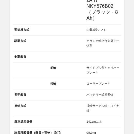
2Ah）
NKY576B02
（ブラック・8
Ah）
変速機方式
内装3段シフト
駆動方式
クランク軸上合力発生一
体型
制動装置
前輪
サイドプル形キャリパー
ブレーキ
後輪
ローラーブレーキ
照明装置
バッテリー式前照灯
施錠方式
後輪サークル錠・ワイヤ
錠
乗車適応身長
141cm以上
※3
許容積載質量（乗員＋荷物）
95.0kg