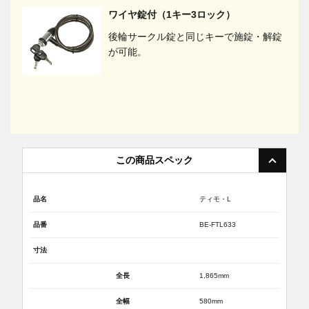
ワイヤ錠付（1キー3ロック）
後輪サークル錠と同じキーで施錠・解錠
が可能。
この商品スペック
品名
ティモ・L
品番
BE-FTL633
寸法
全長
1,865mm
全幅
580mm