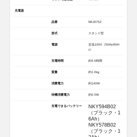
充電器
品番
NKJ075Z
形式
スタンド型
電源
交流100V（50Hz/60H
z）
充電時間
約5.0時間
質量
約1.0kg
消費電力
約140W
待機消費電力
約0.5W
NKY594B02
充電できるバッテリー
（ブラック・1
6Ah）
NKY578B02
（ブラック・1