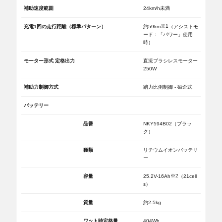
補助速度範囲
24km/h未満
※1
充電1回の走行距離（標準パターン）
約59km
（アシストモ
ード：「パワー」使用
時）
モーター形式 定格出力
直流ブラシレスモーター
250W
補助力制御方式
踏力比例制御 - 磁歪式
バッテリー
品番
NKY594B02（ブラッ
ク）
種類
リチウムイオンバッテリ
ー
※2
容量
25.2V-16Ah
（21cell
s）
質量
約2.5kg
ワット時定格量
404Wh