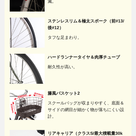
滅。
ステンレスリム＆極太スポーク（前#13/
後#12）
タフな足まわり。
ハードランナータイヤ＆肉厚チューブ
耐久性が高い。
籐風バスケット2
スクールバッグが収まりやすく、底面＆
サイドの網目が細かく物が落ちにくい設
計。
リアキャリア（クラスS/最大積載量30k