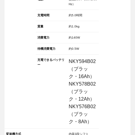
Hz）
充電時間
約5.0時間
質量
約1.0kg
消費電力
約140W
待機消費電力
約0.5W
充電できるバッテリ
NKY594B02
ー
（ブラッ
ク・16Ah）
NKY578B02
（ブラッ
ク・12Ah）
NKY576B02
（ブラッ
ク・8Ah）
変速機方式
内装3段シフト