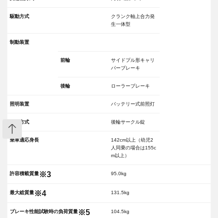
駆動方式
クランク軸上合力発
生一体型
制動装置
前輪
サイドプル形キャリ
パーブレーキ
後輪
ローラーブレーキ
照明装置
バッテリー式前照灯
施錠方式
後輪サークル錠
乗車適応身長
142cm以上（幼児2
人同乗の場合は155c
m以上）
※3
許容積載質量
95.0kg
※4
最大総質量
131.5kg
カートへ入れる
数量：
※5
ブレーキ性能試験時の負荷質量
104.5kg