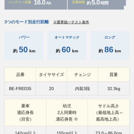
16.0
5.0
バッテリー容量
充電時間
Ah
約
時間
3つのモード別走行距離
※業界統一テスト条件
パワー
オートマチック
ロング
50
60
86
約
km
約
km
約
km
品番
タイヤサイズ
チェンジ
質量
BE-FRE035
20
内装3段
32.3kg
乗車
幼児
サドル高さ
適応身長
2人同乗時
（最低地上高～
（目安）
適応身長 ※
最高地上高）
142cm以上
155cm以上
73.0～86.0cm