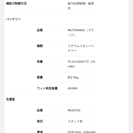
補助力制御方式
踏力比例制御 - 磁歪
式
バッテリー
品番
NKY594B02（ブラ
ック）
種類
リチウムイオンバッ
テリー
※2
容量
25.2V-16Ah
（21
cells）
質量
約2.5kg
ワット時定格量
404Wh
充電器
品番
NKJ075Z
形式
スタンド型
電源
交流100V（50Hz/60