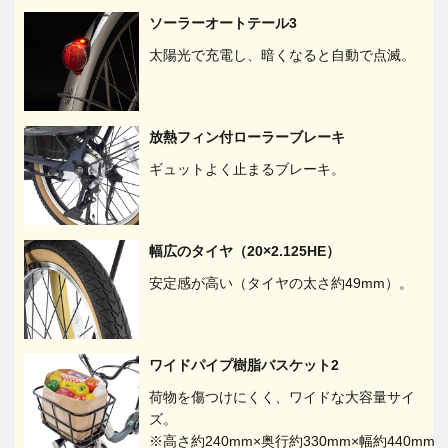
ソーラーオートテール3
太陽光で充電し、暗くなると自動で点滅。
放熱フィン付ローラーブレーキ
ギュットよく止まるブレーキ。
幅広のタイヤ（20×2.125HE）
安定感が高い（タイヤの太さ約49mm）。
ワイドパイプ樹脂バスケット2
荷物を傷つけにくく、ワイドな大容量サイ
ズ。
※高さ約240mm×奥行約330mm×幅約440mm