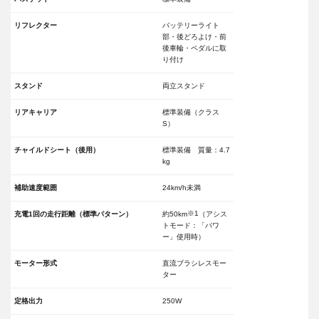
リフレクター
バッテリーライト
部・後どろよけ・前
後車輪・ペダルに取
り付け
スタンド
両立スタンド
リアキャリア
標準装備（クラス
S）
チャイルドシート（後用）
標準装備 質量：4.7
kg
補助速度範囲
24km/h未満
※1
充電1回の走行距離（標準パターン）
約50km
（アシス
トモード：「パワ
ー」使用時）
モーター形式
直流ブラシレスモー
ター
定格出力
250W