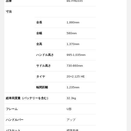
品番
BE-FRE035
寸法
全長
1,880mm
全幅
580mm
全高
1,370mm
ハンドル高さ
995-1,035mm
サドル高さ
730-860mm
タイヤ
20×2.125 HE
軸間距離
1,235mm
総車両質量（バッテリーを含む）
32.3kg
フレーム
U形
ハンドルバー
アップ
バスケット
標準装備