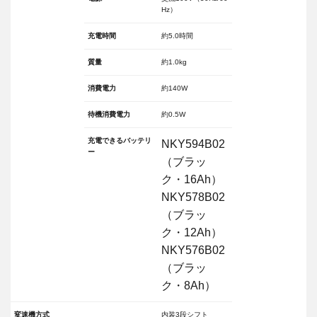
Hz）
充電時間
約5.0時間
質量
約1.0kg
消費電力
約140W
待機消費電力
約0.5W
充電できるバッテリ
NKY594B02
ー
（ブラッ
ク・16Ah）
NKY578B02
（ブラッ
ク・12Ah）
NKY576B02
（ブラッ
ク・8Ah）
変速機方式
内装3段シフト