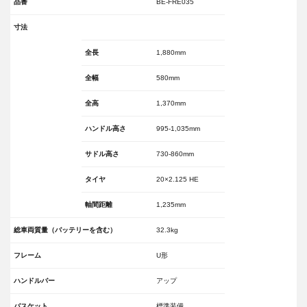
品番
BE-FRE035
寸法
全長
1,880mm
全幅
580mm
全高
1,370mm
ハンドル高さ
995-1,035mm
サドル高さ
730-860mm
タイヤ
20×2.125 HE
軸間距離
1,235mm
総車両質量（バッテリーを含む）
32.3kg
フレーム
U形
ハンドルバー
アップ
バスケット
標準装備