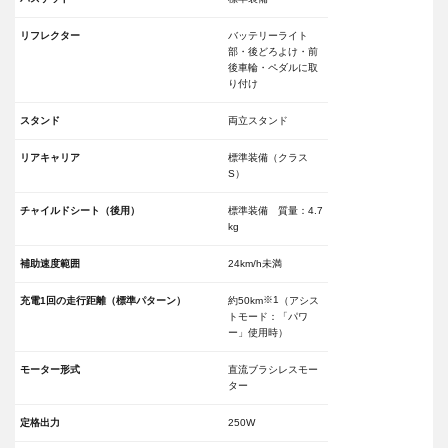
リフレクター
バッテリーライト
部・後どろよけ・前
後車輪・ペダルに取
り付け
スタンド
両立スタンド
リアキャリア
標準装備（クラス
S）
チャイルドシート（後用）
標準装備 質量：4.7
kg
補助速度範囲
24km/h未満
※1
充電1回の走行距離（標準パターン）
約50km
（アシス
トモード：「パワ
ー」使用時）
モーター形式
直流ブラシレスモー
ター
定格出力
250W