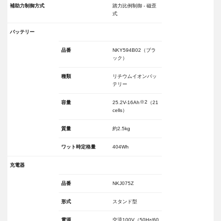
補助力制御方式
踏力比例制御 - 磁歪
式
バッテリー
品番
NKY594B02（ブラ
ック）
種類
リチウムイオンバッ
テリー
※2
容量
25.2V-16Ah
（21
cells）
質量
約2.5kg
ワット時定格量
404Wh
充電器
品番
NKJ075Z
形式
スタンド型
電源
交流100V（50Hz/60