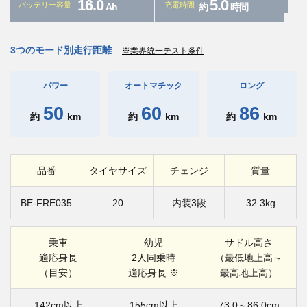
16.0
5.0
バッテリー容量
充電時間
Ah
約
時間
3つのモード別走行距離
※業界統一テスト条件
パワー
オートマチック
ロング
50
60
86
約
km
約
km
約
km
品番
タイヤサイズ
チェンジ
質量
BE-FRE035
20
内装3段
32.3kg
乗車
幼児
サドル高さ
適応身長
2人同乗時
（最低地上高～
（目安）
適応身長 ※
最高地上高）
142cm以上
155cm以上
73.0～86.0cm