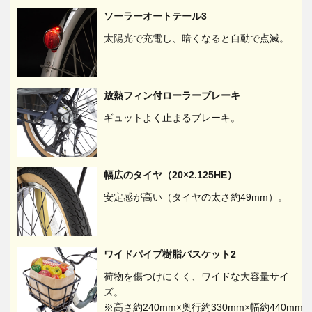
ソーラーオートテール3
太陽光で充電し、暗くなると自動で点滅。
放熱フィン付ローラーブレーキ
ギュットよく止まるブレーキ。
幅広のタイヤ（20×2.125HE）
安定感が高い（タイヤの太さ約49mm）。
ワイドパイプ樹脂バスケット2
荷物を傷つけにくく、ワイドな大容量サイ
ズ。
※高さ約240mm×奥行約330mm×幅約440mm