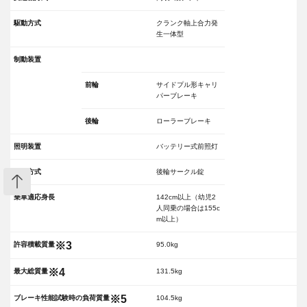
駆動方式
クランク軸上合力発
生一体型
制動装置
前輪
サイドプル形キャリ
パーブレーキ
後輪
ローラーブレーキ
照明装置
バッテリー式前照灯
施錠方式
後輪サークル錠
乗車適応身長
142cm以上（幼児2
人同乗の場合は155c
m以上）
※3
許容積載質量
95.0kg
※4
最大総質量
131.5kg
カートへ入れる
数量：
※5
ブレーキ性能試験時の負荷質量
104.5kg