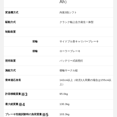
Ah）
変速機方式
内装3段シフト
駆動方式
クランク軸上合力発生一体型
制動装置
前輪
サイドプル形キャリパーブレーキ
後輪
ローラーブレーキ
照明装置
バッテリー式前照灯
施錠方式
後輪サークル錠
乗車適応身長
142cm以上（幼児2人同乗の場合は155cm以
上）
※3
許容積載質量
95.0kg
※4
最大総質量
130.3kg
※5
ブレーキ性能試験時の負荷質量
103.3kg