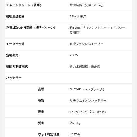
チャイルドシート（後用）
標準装備（質量：4.7kg）
補助速度範囲
24km/h未満
※1
充電1回の走行距離（標準パターン）
約50km
（アシストモード：「パワー」
使用時）
モーター形式
直流ブラシレスモーター
定格出力
250W
補助力制御方式
踏力比例制御 - 磁歪式
バッテリー
品番
NKY594B02（ブラック）
種類
リチウムイオンバッテリー
※2
容量
25.2V-16Ah
（21cells）
質量
約2.5kg
ワット時定格量
404Wh