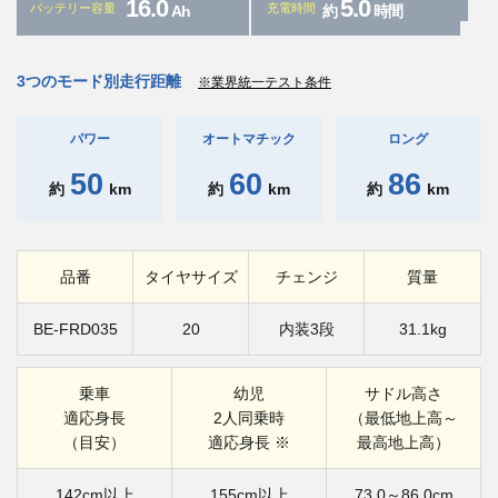
16.0
5.0
バッテリー容量
充電時間
Ah
約
時間
3つのモード別走行距離
※業界統一テスト条件
パワー
オートマチック
ロング
50
60
86
約
km
約
km
約
km
品番
タイヤサイズ
チェンジ
質量
BE-FRD035
20
内装3段
31.1kg
乗車
幼児
サドル高さ
適応身長
2人同乗時
（最低地上高～
（目安）
適応身長 ※
最高地上高）
142cm以上
155cm以上
73.0～86.0cm