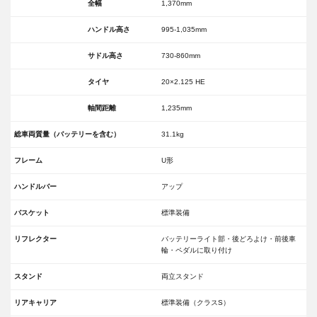
全幅
1,370mm
ハンドル高さ
995-1,035mm
サドル高さ
730-860mm
タイヤ
20×2.125 HE
軸間距離
1,235mm
総車両質量（バッテリーを含む）
31.1kg
フレーム
U形
ハンドルバー
アップ
バスケット
標準装備
リフレクター
バッテリーライト部・後どろよけ・前後車
輪・ペダルに取り付け
スタンド
両立スタンド
リアキャリア
標準装備（クラスS）