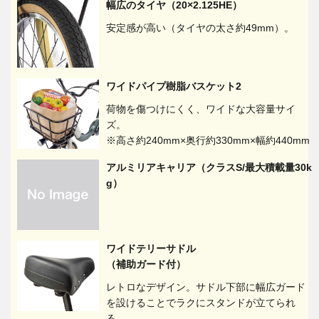
幅広のタイヤ（20×2.125HE）
安定感が高い（タイヤの太さ約49mm）。
ワイドパイプ樹脂バスケット2
荷物を傷つけにくく、ワイドな大容量サイ
ズ。
※高さ約240mm×奥行約330mm×幅約440mm
アルミリアキャリア（クラスS/最大積載量30k
g）
ワイドテリーサドル
（補助ガード付）
レトロなデザイン。サドル下部に幅広ガード
を設けることでラクにスタンドが立てられ
る。