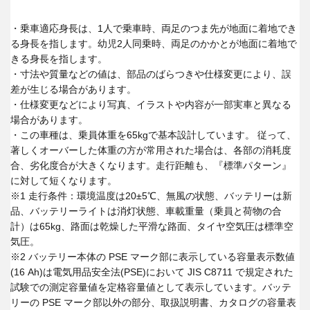
・乗車適応身長は、1人で乗車時、両足のつま先が地面に着地でき
る身長を指します。幼児2人同乗時、両足のかかとが地面に着地で
きる身長を指します。
・寸法や質量などの値は、部品のばらつきや仕様変更により、誤
差が生じる場合があります。
・仕様変更などにより写真、イラストや内容が一部実車と異なる
場合があります。
・この車種は、乗員体重を65kgで基本設計しています。 従って、
著しくオーバーした体重の方が常用された場合は、各部の消耗度
合、劣化度合が大きくなります。走行距離も、『標準パターン』
に対して短くなります。
※1 走行条件：環境温度は20±5℃、無風の状態、バッテリーは新
品、バッテリーライトは消灯状態、車載重量（乗員と荷物の合
計）は65kg、路面は乾燥した平滑な路面、タイヤ空気圧は標準空
気圧。
※2 バッテリー本体の PSE マーク部に表示している容量表示数値
(16 Ah)は電気用品安全法(PSE)において JIS C8711 で規定された
試験での測定容量値を定格容量値として表示しています。バッテ
リーの PSE マーク部以外の部分、取扱説明書、カタログの容量表