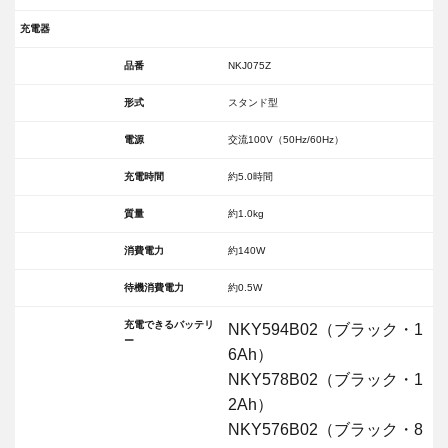
充電器
品番
NKJ075Z
形式
スタンド型
電源
交流100V（50Hz/60Hz）
充電時間
約5.0時間
質量
約1.0kg
消費電力
約140W
待機消費電力
約0.5W
充電できるバッテリ
NKY594B02（ブラック・1
ー
6Ah）
NKY578B02（ブラック・1
2Ah）
NKY576B02（ブラック・8