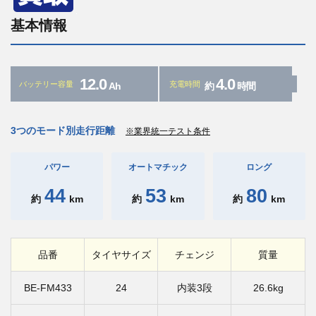
基本情報
12.0
4.0
バッテリー容量
充電時間
Ah
約
時間
3つのモード別走行距離
※業界統一テスト条件
パワー
オートマチック
ロング
44
53
80
約
km
約
km
約
km
品番
タイヤサイズ
チェンジ
質量
BE-FM433
24
内装3段
26.6kg