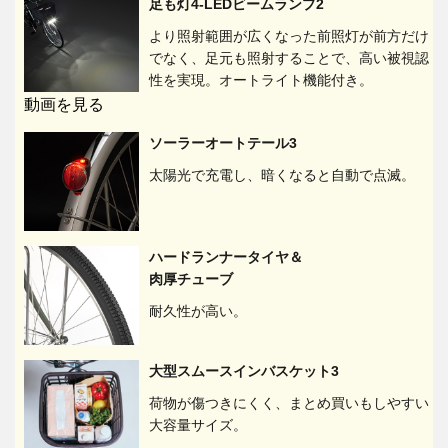
足も灯4-LEDビームランプ2
より照射範囲が広くなった前照灯が前方だけ
でなく、足元も照射することで、高い被視認
性を実現。オートライト機能付き。
動画を見る
ソーラーオートテール3
太陽光で充電し、暗くなると自動で点滅。
ハードランナータイヤ＆
肉厚チューブ
耐久性が高い。
大型スムースインバスケット3
荷物が傷つきにくく、まとめ買いもしやすい
大容量サイズ。