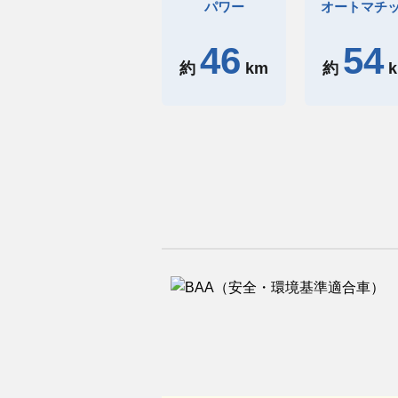
パワー
オートマチ
46
54
約
km
約