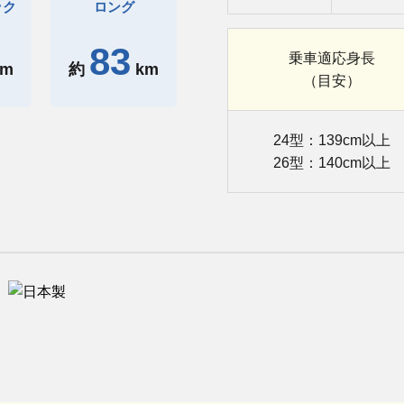
ック
ロング
83
乗車
適応身長
km
約
km
（目安）
24型：139cm以上
26型：140cm以上