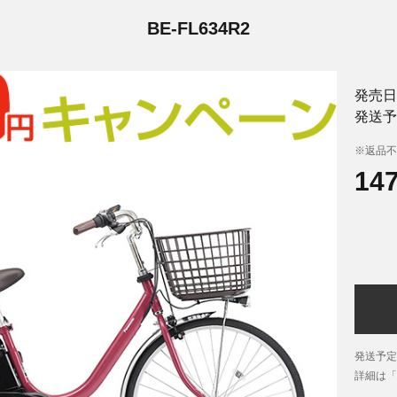
BE-FL634R2
発売日
発送予
※返品不
14
発送予定
詳細は「