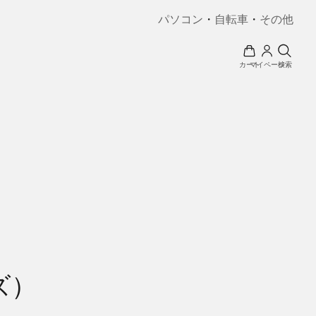
パソコン
・
自転車
・
その他
カート
マイページ
検索
ズ）