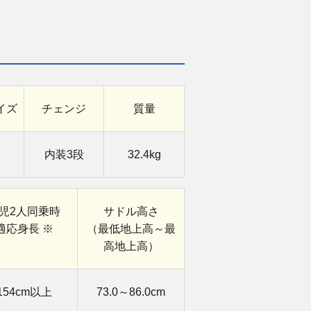
イズ
チェンジ
質量
内装3段
32.4kg
児
2人同乗時
サドル高さ
適応身長 ※
（最低地上高～
最
高地上高）
154cm以上
73.0～86.0cm