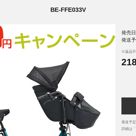
BE-FFE033V
発売日
発送予
※返品不
21
発送予定
詳細は「