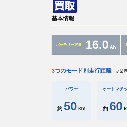
基本情報
16.0
バッテリー容量
Ah
3つのモード別走行距離
※業
パワー
オートマチ
50
60
約
km
約