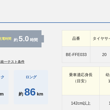
5.0
品番
タイヤサ
充電時間
約
時間
BE-FFE033
20
界統一テスト条件
乗車
適応身長
幼
ック
ロング
（目安）
86
km
約
km
142cm以上