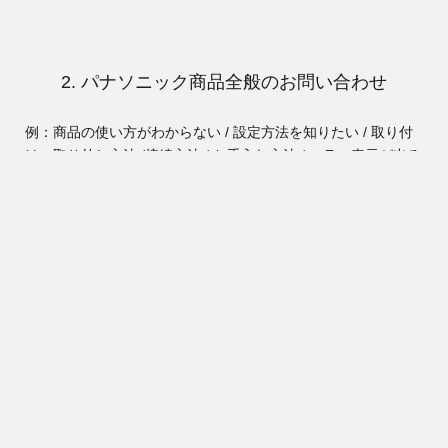
2. パナソニック商品全般のお問い合わせ
カートへ入れる
数量：
例：商品の使い方がわからない / 設定方法を知りたい / 取り付
け・取り外し方法 /
接続方法 / お手入れ方法 / エラー表示が出る
/ 異音がする / 修理をしたいなど
総合お客様サポート
本ページの金額はすべて税込の金額です。