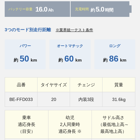
16.0
5.0
バッテリー容量
充電時間
Ah
約
時間
3つのモード別走行距離
※業界統一テスト条件
パワー
オートマチック
ロング
50
60
86
約
km
約
km
約
km
品番
タイヤサイズ
チェンジ
質量
BE-FFD033
20
内装3段
31.6kg
乗車
幼児
サドル高さ
適応身長
2人同乗時
（最低地上高～
（目安）
適応身長 ※
最高地上高）