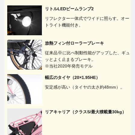
リトルLEDビームランプ2
リフレクター一体式でワイドに照らす。オー
トライト機能付き。
放熱フィン付ローラーブレーキ
※
従来品
に比べ制動性能がアップした、ギュ
ッとよく止まるブレーキ。
※当社2020年発売モデル
幅広のタイヤ（20×1.95HE）
安定感が高い（タイヤの太さ約48mm）。
リアキャリア（クラスS/最大積載量30kg）