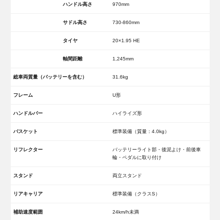
ハンドル高さ
970mm
サドル高さ
730-860mm
タイヤ
20×1.95 HE
軸間距離
1,245mm
総車両質量（バッテリーを含む）
31.6kg
フレーム
U形
ハンドルバー
ハイライズ形
バスケット
標準装備（質量：4.0kg）
リフレクター
バッテリーライト部・後泥よけ・前後車
輪・ペダルに取り付け
スタンド
両立スタンド
リアキャリア
標準装備（クラスS）
補助速度範囲
24km/h未満