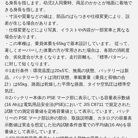
る身長を指します。幼児2人同乗時、両足のかかとが地面に着地で
きる身長を指します。
・寸法や質量などの値は、部品のばらつきや仕様変更により、誤
差が生じる場合があります。
・仕様変更などにより写真、イラストや内容が一部実車と異なる
場合があります。
・この車種は、乗員体重を65kgで基本設計しています。 従って、
著しくオーバーした体重の方が常用された場合は、各部の消耗度
合、劣化度合が大きくなります。走行距離も、『標準パターン』
に対して短くなります。
※1走行条件：環境温度は20±5℃、無風の状態、バッテリーは新
品、バッテリーライトは消灯状態、車載重量（乗員と荷物の合
計）は65kg、路面は乾燥した平滑な路面、タイヤ空気圧は標準空
気圧。
※2バッテリー本体の PSE マーク部に表示している容量表示数値
(16 Ah)は電気用品安全法(PSE)において JIS C8711 で規定された
試験での測定容量値を定格容量値として表示しています。バッテ
リーの PSE マーク部以外の部分、取扱説明書、カタログの容量表
示数値は実走を想定した社内試験条件放電での平均値(16 Ah)を容
量値として表示しています。