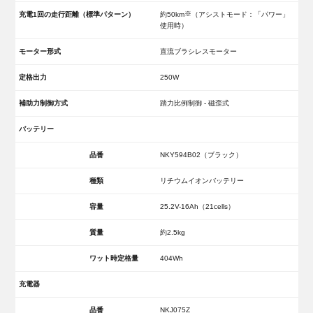
※
充電1回の走行距離（標準パターン）
約50km
（アシストモード：「パワー」
使用時）
モーター形式
直流ブラシレスモーター
定格出力
250W
補助力制御方式
踏力比例制御 - 磁歪式
バッテリー
品番
NKY594B02（ブラック）
種類
リチウムイオンバッテリー
容量
25.2V-16Ah（21cells）
質量
約2.5kg
ワット時定格量
404Wh
充電器
品番
NKJ075Z