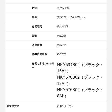
形式
スタンド型
電源
交流100V（50Hz/60Hz）
充電時間
約5.0時間
質量
約1.0kg
消費電力
約140W
待機消費電力
約0.5W
充電できるバッテリ
NKY594B02（ブラック・
ー
16Ah）
NKY578B02（ブラック・
12Ah）
NKY576B02（ブラック・
8Ah）
変速機方式
内装3段シフト