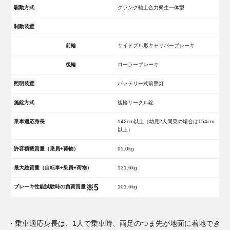
駆動方式
クランク軸上合力発生一体型
制動装置
前輪
サイドプル形キャリパーブレーキ
後輪
ローラーブレーキ
照明装置
バッテリー式前照灯
施錠方式
後輪サークル錠
乗車適応身長
142cm以上（幼児2人同乗の場合は154cm
以上）
許容積載質量（乗員+荷物）
95.0kg
最大総質量（自転車+乗員+荷物）
131.6kg
※5
ブレーキ性能試験時の負荷質量
101.6kg
・乗車適応身長は、1人で乗車時、両足のつま先が地面に着地でき