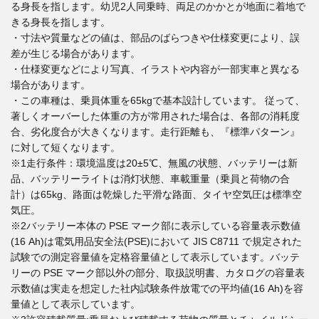
る身長を指します。幼児2人同乗時、両足のかかとが地面に着地で
きる身長を指します。
・寸法や質量などの値は、部品のばらつきや仕様変更により、誤
差が生じる場合があります。
・仕様変更などにより写真、イラストや内容が一部実車と異なる
場合があります。
・この車種は、乗員体重を65kgで基本設計しています。 従って、
著しくオーバーした体重の方が常用された場合は、各部の消耗度
合、劣化度合が大きくなります。走行距離も、『標準パターン』
に対して短くなります。
※1走行条件：環境温度は20±5℃、無風の状態、バッテリーは新
品、バッテリーライトは消灯状態、車載重量（乗員と荷物の合
計）は65kg、路面は乾燥した平滑な路面、タイヤ空気圧は標準空
気圧。
※2バッテリー本体の PSE マーク部に表示している容量表示数値
(16 Ah)は電気用品安全法(PSE)において JIS C8711 で規定された
試験での測定容量値を定格容量値として表示しています。バッテ
リーの PSE マーク部以外の部分、取扱説明書、カタログの容量表
示数値は実走を想定した社内試験条件放電での平均値(16 Ah)を容
量値として表示しています。