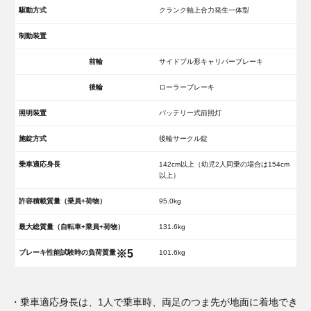
駆動方式
クランク軸上合力発生一体型
制動装置
前輪
サイドプル形キャリパーブレーキ
後輪
ローラーブレーキ
照明装置
バッテリー式前照灯
施錠方式
後輪サークル錠
乗車適応身長
142cm以上（幼児2人同乗の場合は154cm
以上）
許容積載質量（乗員+荷物）
95.0kg
最大総質量（自転車+乗員+荷物）
131.6kg
※5
ブレーキ性能試験時の負荷質量
101.6kg
・乗車適応身長は、1人で乗車時、両足のつま先が地面に着地でき