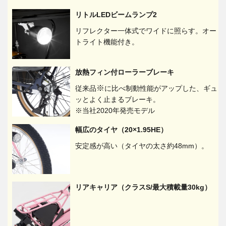
リトルLEDビームランプ2
リフレクター一体式でワイドに照らす。オー
トライト機能付き。
放熱フィン付ローラーブレーキ
※
従来品
に比べ制動性能がアップした、ギュ
ッとよく止まるブレーキ。
※当社2020年発売モデル
幅広のタイヤ（20×1.95HE）
安定感が高い（タイヤの太さ約48mm）。
リアキャリア（クラスS/最大積載量30kg）