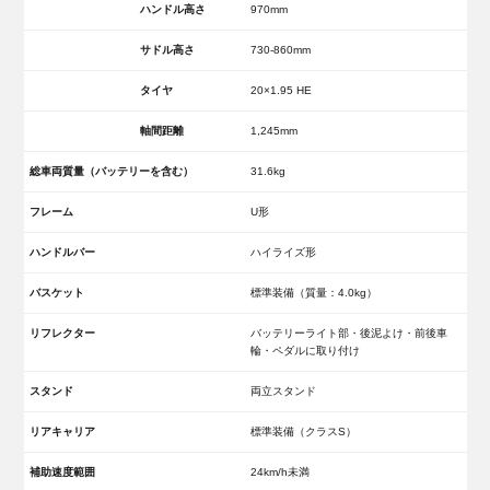
ハンドル高さ
970mm
サドル高さ
730-860mm
タイヤ
20×1.95 HE
軸間距離
1,245mm
総車両質量（バッテリーを含む）
31.6kg
フレーム
U形
ハンドルバー
ハイライズ形
バスケット
標準装備（質量：4.0kg）
リフレクター
バッテリーライト部・後泥よけ・前後車
輪・ペダルに取り付け
スタンド
両立スタンド
リアキャリア
標準装備（クラスS）
補助速度範囲
24km/h未満