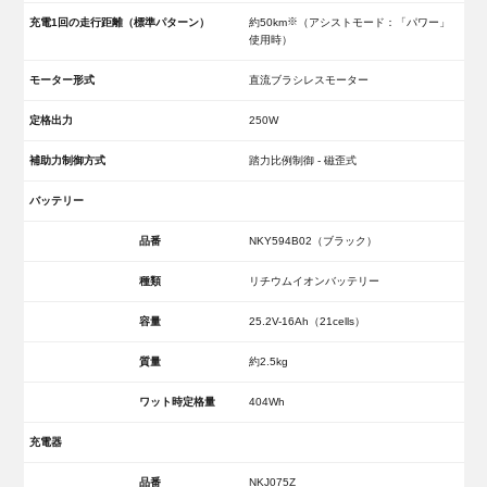
※
充電1回の走行距離（標準パターン）
約50km
（アシストモード：「パワー」
使用時）
モーター形式
直流ブラシレスモーター
定格出力
250W
補助力制御方式
踏力比例制御 - 磁歪式
バッテリー
品番
NKY594B02（ブラック）
種類
リチウムイオンバッテリー
容量
25.2V-16Ah（21cells）
質量
約2.5kg
ワット時定格量
404Wh
充電器
品番
NKJ075Z