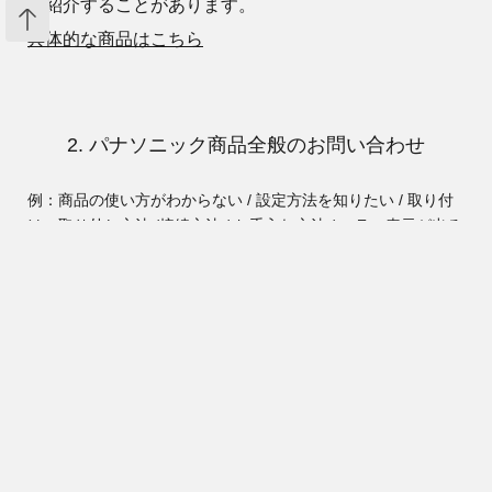
ご紹介することがあります。
具体的な商品はこちら
2. パナソニック商品全般のお問い合わせ
カートへ入れる
数量：
例：商品の使い方がわからない / 設定方法を知りたい / 取り付
け・取り外し方法 /
接続方法 / お手入れ方法 / エラー表示が出る
/ 異音がする / 修理をしたいなど
総合お客様サポート
本ページの金額はすべて税込の金額です。