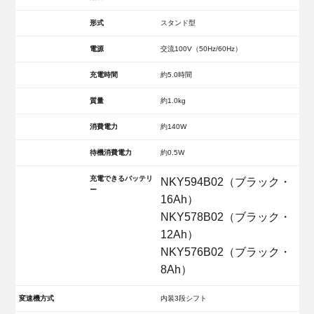
形式
スタンド型
電源
交流100V（50Hz/60Hz）
充電時間
約5.0時間
質量
約1.0kg
消費電力
約140W
待機消費電力
約0.5W
充電できるバッテリ
NKY594B02（ブラック・
ー
16Ah）
NKY578B02（ブラック・
12Ah）
NKY576B02（ブラック・
8Ah）
変速機方式
内装3段シフト