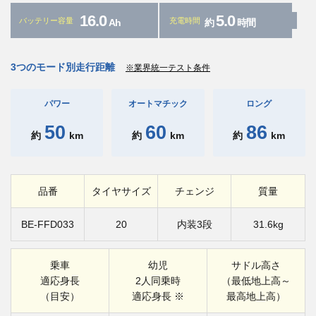
16.0
5.0
バッテリー容量
充電時間
Ah
約
時間
3つのモード別走行距離
※業界統一テスト条件
パワー
オートマチック
ロング
50
60
86
約
km
約
km
約
km
品番
タイヤサイズ
チェンジ
質量
BE-FFD033
20
内装3段
31.6kg
乗車
幼児
サドル高さ
適応身長
2人同乗時
（最低地上高～
（目安）
適応身長 ※
最高地上高）