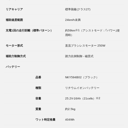
リアキャリア
標準装備(クラス27)
補助速度範囲
24km/h未満
※1
充電1回の走行距離（標準パターン）
約59km
（アシストモード：｢パワー｣使
用時）
モーター形式
直流ブラシレスモーター 250W
補助力制御方式
踏力比例制御 - 磁歪式
バッテリー
品番
NKY594B02（ブラック）
種類
リチウムイオンバッテリー
※2
容量
25.2V-16Ah（21cells）
質量
約2.5kg
ワット時定格量
404Wh