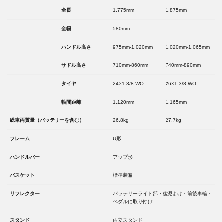
全長
1,775mm
1,875mm
全幅
580mm
ハンドル高さ
975mm-1,020mm
1,020mm-1,065mm
サドル高さ
710mm-860mm
740mm-890mm
タイヤ
24×1 3/8 WO
26×1 3/8 WO
軸間距離
1,120mm
1,165mm
総車両質量（バッテリーを含む）
26.8kg
27.7kg
フレーム
U形
ハンドルバー
アップ形
バスケット
標準装備
リフレクター
バッテリーライト部・後泥よけ・前後車輪・
ペダルに取り付け
スタンド
両立スタンド