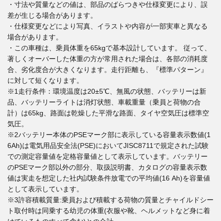
・寸法や質量などの値は、部品のばらつきや仕様変更により、誤
差が生じる場合があります。
・仕様変更などにより写真、イラストや内容が一部実車と異なる
場合があります。
・この車種は、乗員体重を65kgで基本設計しています。 従って、
著しくオーバーした体重の方が常用された場合は、各部の消耗度
合、劣化度合が大きくなります。走行距離も、『標準パターン』
に対して短くなります。
※1走行条件：環境温度は20±5℃、無風の状態、バッテリーは新
品、バッテリーライトは消灯状態、車載重量（乗員と荷物の合
計）は65kg、路面は乾燥した平滑な路面、タイヤ空気圧は標準空
気圧。
※2バッテリー本体のPSEマーク部に表示している容量表示数値(1
6Ah)は電気用品安全法(PSE)においてJISC8711で規定された試験
での測定容量値を定格容量値として表示しています。バッテリー
のPSEマーク部以外の部分、取扱説明書、カタログの容量表示数
値は実走を想定した社内試験条件放電での平均値(16 Ah)を容量値
として表示しています。
※3許容積載質量:乗員および積載する荷物の質量とチャイルドシー
ト取付時は同乗する幼児の体重(衣服や靴、ヘルメットなど身に着