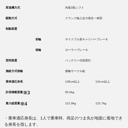
変速機方式
内装3段シフト
駆動方式
クランク軸上合力発生一体型
制動装置
前輪
サイドプル形キャリパーブレーキ
後輪
ローラーブレーキ
照明装置
バッテリー式前照灯
施錠方式後輪
後輪サークル錠
乗車適応身長
138cm以上
141cm以上
※3
許容積載質量
95.0kg
※4
最大総質量
121.8kg
122.7kg
・乗車適応身長は、1人で乗車時、両足のつま先が地面に着地でき
る身長を指します。