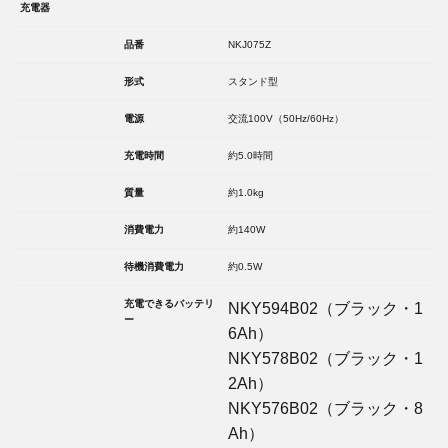
充電器
品番
NKJ075Z
形式
スタンド型
電源
交流100V（50Hz/60Hz）
充電時間
約5.0時間
質量
約1.0kg
消費電力
約140W
待機消費電力
約0.5W
充電できるバッテリ
NKY594B02（ブラック・1
ー
6Ah）
NKY578B02（ブラック・1
2Ah）
NKY576B02（ブラック・8
Ah）