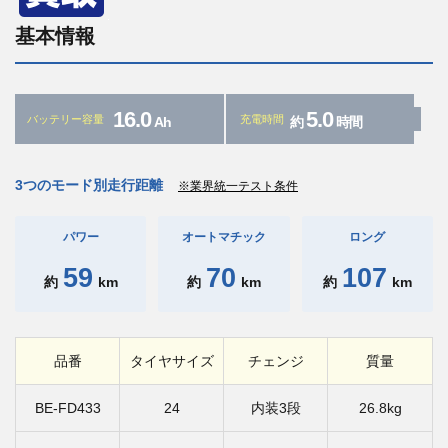
基本情報
16.0
5.0
バッテリー容量
充電時間
Ah
約
時間
3つのモード別走行距離
※業界統一テスト条件
パワー
オートマチック
ロング
59
70
107
約
km
約
km
約
km
品番
タイヤサイズ
チェンジ
質量
BE-FD433
24
内装3段
26.8kg