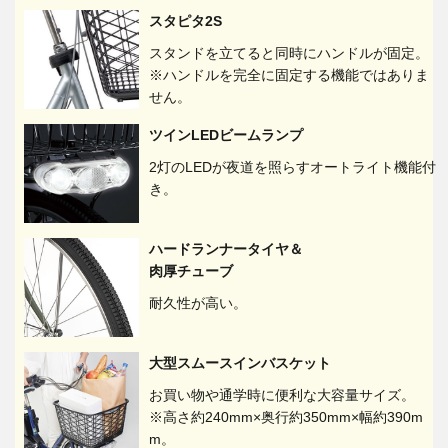
スタピタ2S
スタンドを立てると同時にハンドルが固定。
※ハンドルを完全に固定する機能ではありま
せん。
ツインLEDビームランプ
2灯のLEDが夜道を照らすオートライト機能付
き。
ハードランナータイヤ＆
肉厚チューブ
耐久性が高い。
大型スムースインバスケット
お買い物や通学時に便利な大容量サイズ。
※高さ約240mm×奥行約350mm×幅約390m
m。