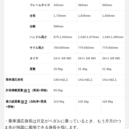
フレームサイズ
342mm
393mm
393mm
全長
1,735mm
1,835mm
1,835mm
全幅
580mm
ハンドル高さ
975-1,020mm
1,030-1,075mm
1,040-1,085mm
サドル高さ
700-855mm
775-930mm
775-930mm
タイヤ
24×1 3/8 WO
26×1 3/8 WO
26×1 3/8 WO
質量
20.6kg
21.3kg
21.9kg
乗車適応身長
130cm以上
141cm以上
141cm以上
※1
許容積載質量
（乗員+荷物）
95.0kg
※2
最大総質量
（自転車+乗員
115.6kg
116.3kg
116.9kg
+荷物）
・乗車適応身長は片足がペダルに乗っているとき、もう片方のつ
ま先が地面に着地できる身長を指します。