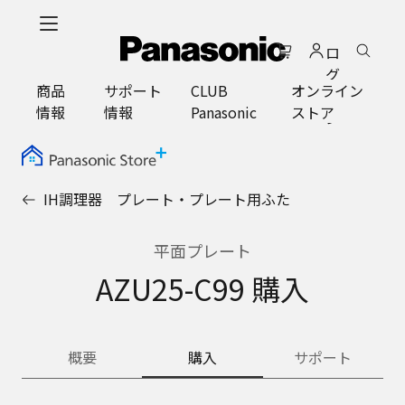
メ
イ
ロ
ン
グ
コ
商品
サポート
CLUB
オンライン
イ
ン
情報
情報
Panasonic
ストア
ン
テ
ン
ツ
に
IH調理器 プレート・プレート用ふた
ス
キ
ッ
平面プレート
プ
AZU25-C99 購入
概要
購入
サポート