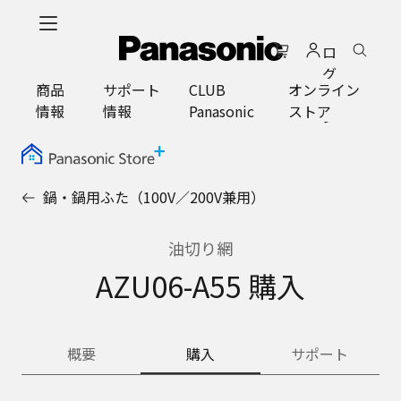
メ
イ
ロ
ン
グ
コ
商品
サポート
CLUB
オンライン
イ
ン
情報
情報
Panasonic
ストア
ン
テ
ン
ツ
に
鍋・鍋用ふた（100V／200V兼用）
ス
キ
ッ
油切り網
プ
AZU06-A55 購入
概要
購入
サポート