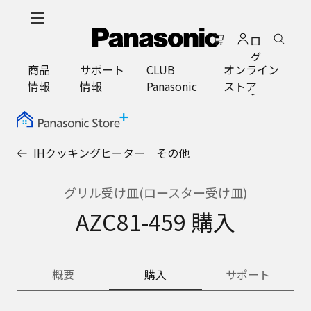
メ
イ
ロ
ン
グ
コ
商品
サポート
CLUB
オンライン
イ
ン
情報
情報
Panasonic
ストア
ン
テ
ン
ツ
に
IHクッキングヒーター その他
ス
キ
ッ
グリル受け皿(ロースター受け皿)
プ
AZC81-459 購入
概要
購入
サポート