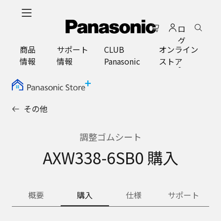
メ
イ
ロ
ン
グ
コ
商品
サポート
CLUB
オンライン
イ
ン
情報
情報
Panasonic
ストア
ン
テ
ン
ツ
に
その他
ス
キ
ッ
調整ゴムシート
プ
AXW338-6SB0 購入
概要
購入
仕様
サポート