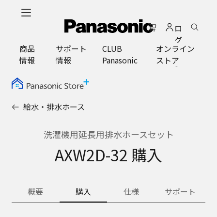
メ
イ
ロ
ン
グ
コ
商品
サポート
CLUB
オンライン
イ
ン
情報
情報
Panasonic
ストア
ン
テ
ン
ツ
に
給水・排水ホース
ス
キ
ッ
洗濯機用延長用排水ホースセット
プ
AXW2D-32 購入
概要
購入
仕様
サポート