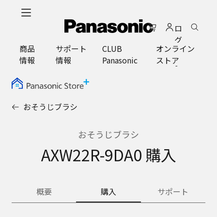
メ
イ
ロ
ン
グ
コ
商品
サポート
CLUB
オンライン
イ
ン
情報
情報
Panasonic
ストア
ン
テ
ン
ツ
に
おそうじブラシ
ス
キ
ッ
おそうじブラシ
プ
AXW22R-9DA0 購入
概要
購入
サポート