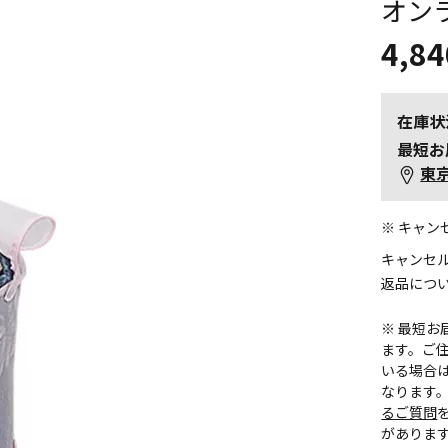
オン
4,84
在庫状
最短お
東
※ キャ
キャンセ
返品につ
※ 最短
ます。ご住
いる場合
なります
るご質問
がありま