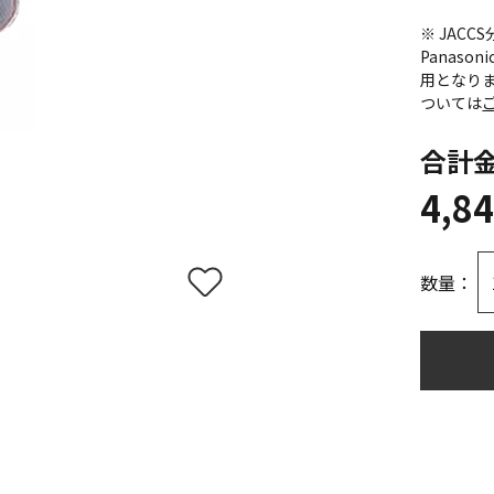
※ JAC
Panas
用となり
ついては
合計
4,8
数量：