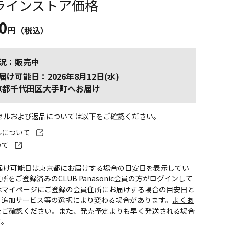
ラインストア価格
0
円（税込）
況：販売中
届け可能日：2026年8月12日(水)
京都千代田区大手町
へお届け
ンセルおよび返品については以下をご確認ください。
ルについて
いて
お届け可能日は東京都にお届けする場合の目安日を表示してい
所をご登録済みのCLUB Panasonic会員の方がログインして
はマイページにご登録の会員住所にお届けする場合の目安日と
。追加サービス等の選択により変わる場合があります。
よくあ
をご確認ください。また、発売予定よりも早く発送される場合
す。