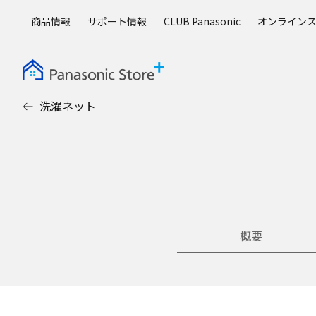
メ
商品情報
サポート情報
CLUB Panasonic
オンライン
イ
ン
コ
ン
テ
洗濯ネット
ン
ツ
に
ス
キ
ッ
プ
概要