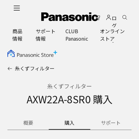
メ
イ
ロ
ン
グ
コ
商品
サポート
CLUB
オンライン
イ
ン
情報
情報
Panasonic
ストア
ン
テ
ン
ツ
に
糸くずフィルター
ス
キ
ッ
糸くずフィルター
プ
AXW22A-8SR0 購入
概要
購入
サポート