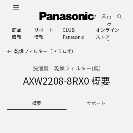
メ
イ
ロ
ン
グ
コ
商品
サポート
CLUB
オンライン
イ
ン
情報
情報
Panasonic
ストア
ン
テ
ン
乾燥フィルター（ドラム式）
ツ
に
ス
洗濯機 乾燥フィルター(奥)
キ
AXW2208-8RX0 概要
ッ
プ
概要
サポート