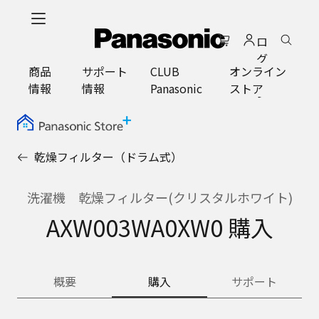
メ
イ
ロ
ン
グ
コ
商品
サポート
CLUB
オンライン
イ
ン
情報
情報
Panasonic
ストア
ン
テ
ン
ツ
に
乾燥フィルター（ドラム式）
ス
キ
ッ
洗濯機 乾燥フィルター(クリスタルホワイト)
プ
AXW003WA0XW0 購入
概要
購入
サポート