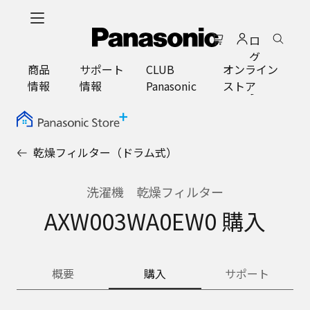
メ
イ
ロ
ン
グ
コ
商品
サポート
CLUB
オンライン
イ
ン
情報
情報
Panasonic
ストア
ン
テ
ン
ツ
に
乾燥フィルター（ドラム式）
ス
キ
ッ
洗濯機 乾燥フィルター
プ
AXW003WA0EW0 購入
概要
購入
サポート