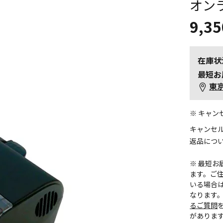
オン
9,35
在庫状
最短お
東
※ キャ
キャンセ
返品につ
※ 最短
ます。ご住
いる場合
なります
るご質問
がありま