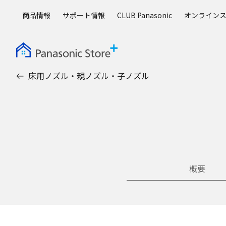
メ
商品情報
サポート情報
CLUB Panasonic
オンライン
イ
ン
コ
ン
テ
床用ノズル・親ノズル・子ノズル
ン
ツ
に
ス
キ
ッ
プ
概要