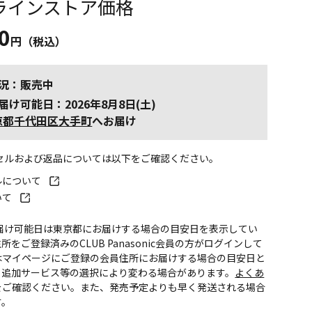
ラインストア価格
0
円（税込）
況：販売中
届け可能日：2026年8月8日(土)
京都千代田区大手町
へお届け
ンセルおよび返品については以下をご確認ください。
ルについて
いて
お届け可能日は東京都にお届けする場合の目安日を表示してい
所をご登録済みのCLUB Panasonic会員の方がログインして
はマイページにご登録の会員住所にお届けする場合の目安日と
。追加サービス等の選択により変わる場合があります。
よくあ
をご確認ください。また、発売予定よりも早く発送される場合
す。