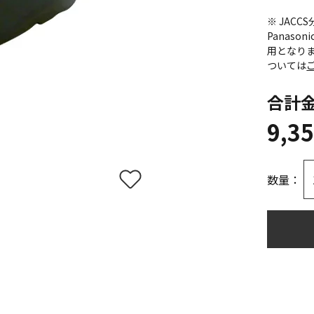
※ JAC
Panas
用となり
ついては
合計
9,3
数量：