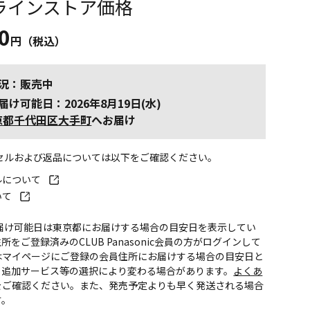
ラインストア価格
0
円（税込）
況：販売中
届け可能日：2026年8月19日(水)
京都千代田区大手町
へお届け
ンセルおよび返品については以下をご確認ください。
ルについて
いて
お届け可能日は東京都にお届けする場合の目安日を表示してい
所をご登録済みのCLUB Panasonic会員の方がログインして
はマイページにご登録の会員住所にお届けする場合の目安日と
。追加サービス等の選択により変わる場合があります。
よくあ
をご確認ください。また、発売予定よりも早く発送される場合
す。