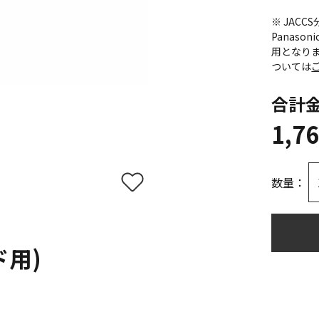
※ JAC
Panas
用となり
ついては
合計
1,7
数量：
用)