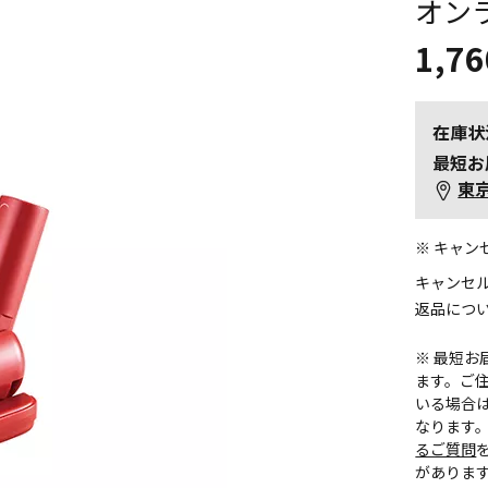
オン
1,76
在庫状
最短お
東
※ キャ
キャンセ
返品につ
※ 最短
ます。ご住
いる場合
なります
るご質問
がありま