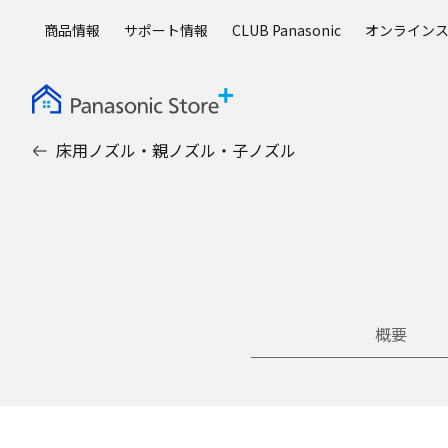
メ
商品情報
サポート情報
CLUB Panasonic
オンライン
イ
ン
コ
ン
テ
床用ノズル・親ノズル・子ノズル
ン
ツ
に
ス
キ
ッ
プ
概要