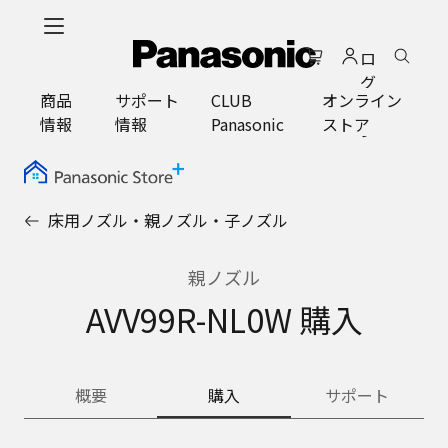
メ
イ
ロ
ン
グ
コ
商品
サポート
CLUB
オンライン
イ
ン
情報
情報
Panasonic
ストア
ン
テ
ン
ツ
に
床用ノズル・親ノズル・子ノズル
ス
キ
ッ
親ノズル
プ
AVV99R-NL0W 購入
概要
購入
サポート