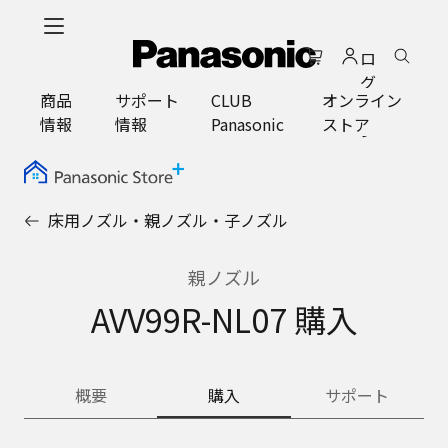
メ
イ
ロ
ン
グ
コ
商品
サポート
CLUB
オンライン
イ
ン
情報
情報
Panasonic
ストア
ン
テ
ン
ツ
に
床用ノズル・親ノズル・子ノズル
ス
キ
ッ
親ノズル
プ
AVV99R-NL07 購入
概要
購入
サポート