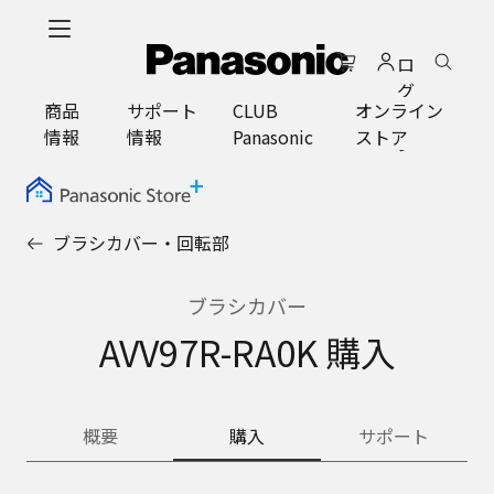
メ
イ
ロ
ン
グ
コ
商品
サポート
CLUB
オンライン
イ
ン
情報
情報
Panasonic
ストア
ン
テ
ン
ツ
に
ブラシカバー・回転部
ス
キ
ッ
ブラシカバー
プ
AVV97R-RA0K 購入
概要
購入
サポート