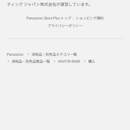
ティング ジャパン株式会社が運営しています。
Panasonic Store Plus トップ
ショッピング規約
プライバシーポリシー
Panasonic
消耗品・別売品カテゴリ一覧
消耗品・別売品商品一覧
AVV97R-RA0K
購入
法人向け製品・ソリューション
グループ企業情報
CLUB Panasonic会員が使えるアプリ/サービス一覧
SNSアカウント一覧
サイトマップ
サイトのご利用にあたって
ウェブアクセシビリティ方針
個人情報保護方針
会員利用規約/プライバシーポリシー
お客様からお預かりしたパーソナルデータについて