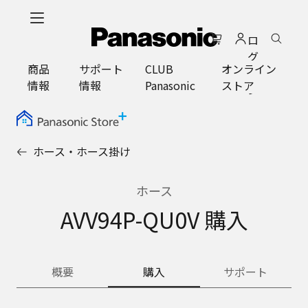
メ
イ
ロ
ン
グ
コ
商品
サポート
CLUB
オンライン
イ
ン
情報
情報
Panasonic
ストア
ン
テ
ン
ツ
に
ホース・ホース掛け
ス
キ
ッ
ホース
プ
AVV94P-QU0V 購入
概要
購入
サポート