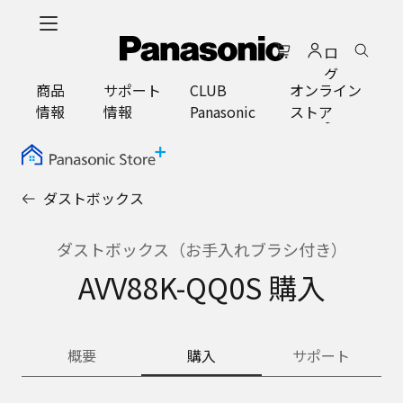
メ
イ
ロ
ン
グ
コ
商品
サポート
CLUB
オンライン
イ
ン
情報
情報
Panasonic
ストア
ン
テ
ン
ツ
に
ダストボックス
ス
キ
ッ
ダストボックス（お手入れブラシ付き）
プ
AVV88K-QQ0S 購入
概要
購入
サポート