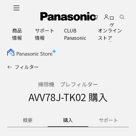
メ
イ
ロ
ン
グ
コ
商品
サポート
CLUB
オンライン
イ
ン
情報
情報
Panasonic
ストア
ン
テ
ン
ツ
に
フィルター
ス
キ
ッ
掃除機 プレフィルター
プ
AVV78J-TK02 購入
概要
購入
サポート