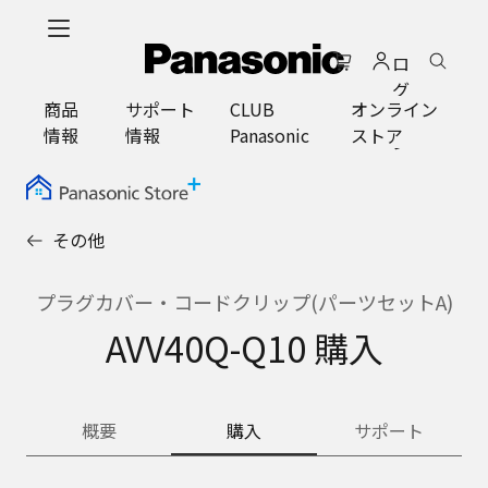
メ
イ
ロ
ン
グ
コ
商品
サポート
CLUB
オンライン
イ
ン
情報
情報
Panasonic
ストア
ン
テ
ン
ツ
に
その他
ス
キ
ッ
プラグカバー・コードクリップ(パーツセットA)
プ
AVV40Q-Q10 購入
概要
購入
サポート