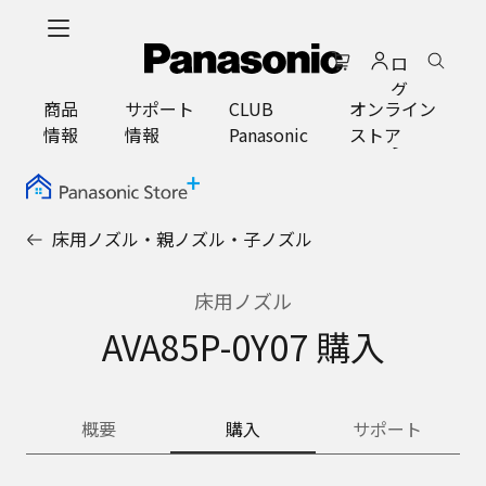
メ
イ
ロ
ン
グ
コ
商品
サポート
CLUB
オンライン
イ
ン
情報
情報
Panasonic
ストア
ン
テ
ン
ツ
に
床用ノズル・親ノズル・子ノズル
ス
キ
ッ
床用ノズル
プ
AVA85P-0Y07 購入
概要
購入
サポート