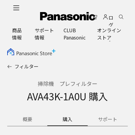
メ
イ
ロ
ン
グ
コ
商品
サポート
CLUB
オンライン
イ
ン
情報
情報
Panasonic
ストア
ン
テ
ン
ツ
に
フィルター
ス
キ
ッ
掃除機 プレフィルター
プ
AVA43K-1A0U 購入
概要
購入
サポート