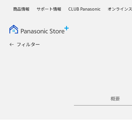
メ
商品情報
サポート情報
CLUB Panasonic
オンライン
イ
ン
コ
ン
テ
フィルター
ン
ツ
に
ス
キ
ッ
プ
概要