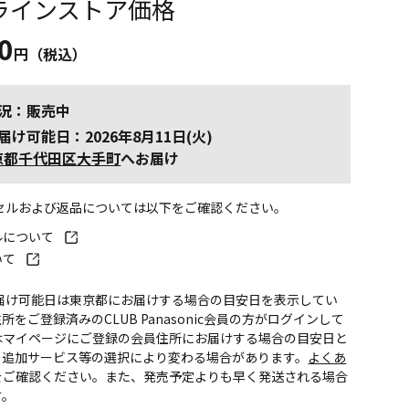
ラインストア価格
0
円（税込）
況：販売中
届け可能日：2026年8月11日(火)
京都千代田区大手町
へお届け
ンセルおよび返品については以下をご確認ください。
ルについて
いて
お届け可能日は東京都にお届けする場合の目安日を表示してい
所をご登録済みのCLUB Panasonic会員の方がログインして
はマイページにご登録の会員住所にお届けする場合の目安日と
。追加サービス等の選択により変わる場合があります。
よくあ
をご確認ください。また、発売予定よりも早く発送される場合
す。