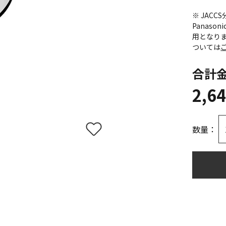
※ JAC
Panas
用となり
ついては
合計
2,6
数量：