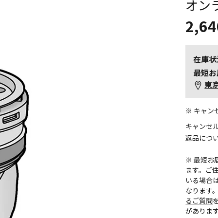
オン
2,64
在庫状
最短お
東
※ キャ
キャンセ
返品につ
※ 最短
ます。ご住
いる場合
なります
るご質問
がありま