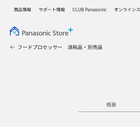
メ
商品情報
サポート情報
CLUB Panasonic
オンライン
イ
ン
コ
ン
テ
フードプロセッサー 消耗品・別売品
ン
ツ
に
ス
キ
ッ
プ
概要