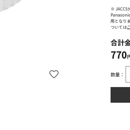
※ JAC
Panas
用となり
ついては
合計
770
数量：