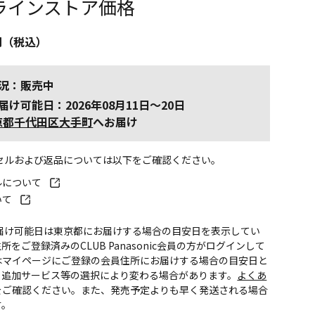
ラインストア価格
円（税込）
況：販売中
届け可能日：2026年08月11日～20日
京都千代田区大手町
へお届け
ンセルおよび返品については以下をご確認ください。
ルについて
いて
お届け可能日は東京都にお届けする場合の目安日を表示してい
所をご登録済みのCLUB Panasonic会員の方がログインして
はマイページにご登録の会員住所にお届けする場合の目安日と
。追加サービス等の選択により変わる場合があります。
よくあ
をご確認ください。また、発売予定よりも早く発送される場合
す。