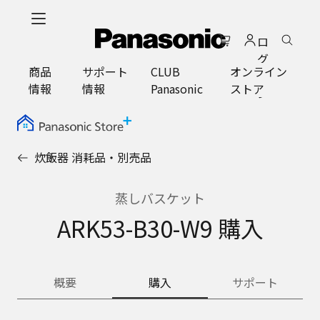
メ
イ
ロ
ン
グ
コ
商品
サポート
CLUB
オンライン
イ
ン
情報
情報
Panasonic
ストア
ン
テ
ン
ツ
に
炊飯器 消耗品・別売品
ス
キ
ッ
蒸しバスケット
プ
ARK53-B30-W9 購入
概要
購入
サポート