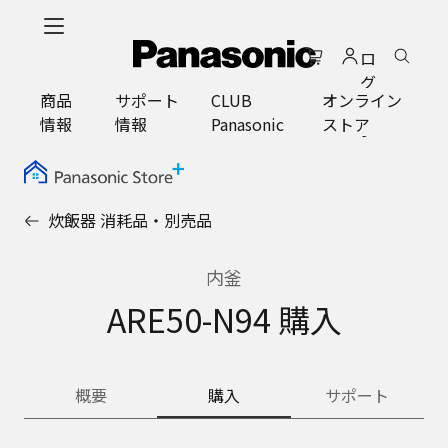
メ
イ
ロ
ン
グ
コ
商品
サポート
CLUB
オンライン
イ
ン
情報
情報
Panasonic
ストア
ン
テ
ン
ツ
に
炊飯器 消耗品・別売品
ス
キ
ッ
内釜
プ
ARE50-N94 購入
概要
購入
サポート