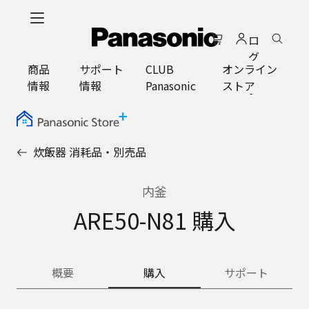
メ
イ
ロ
ン
グ
コ
商品
サポート
CLUB
オンライン
イ
ン
情報
情報
Panasonic
ストア
ン
テ
ン
ツ
に
炊飯器 消耗品・別売品
ス
キ
ッ
内釜
プ
ARE50-N81 購入
概要
購入
サポート