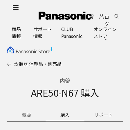
メ
イ
ロ
ン
グ
コ
商品
サポート
CLUB
オンライン
イ
ン
情報
情報
Panasonic
ストア
ン
テ
ン
ツ
に
炊飯器 消耗品・別売品
ス
キ
ッ
内釜
プ
ARE50-N67 購入
概要
購入
サポート